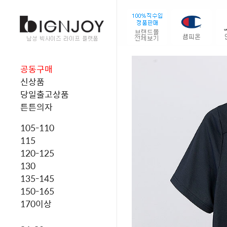
공동구매
신상품
당일출고상품
튼튼의자
105-110
115
120-125
130
135-145
150-165
170이상