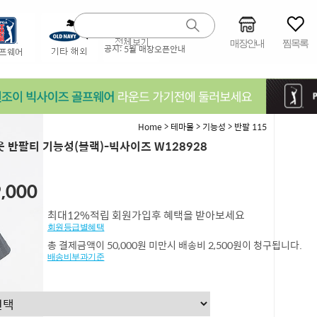
매장안내
찜목록
공지:
5월 매장오픈안내
>
>
>
Home
테마몰
기능성
반팔 115
 반팔티 기능성(블랙)-빅사이즈 W128928
,000
최대12%적립 회원가입후 혜택을 받아보세요
회원등급별혜택
총 결제금액이 50,000원 미만시 배송비 2,500원이 청구됩니다.
배송비부과기준