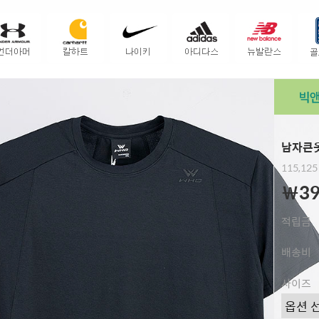
남자큰옷
115,125
￦39
적립금
배송비
사이즈