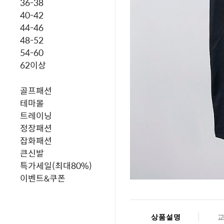
36-38
40-42
44-46
48-52
54-60
62이상
골프패션
테마몰
트레이닝
정장패션
잡화패션
큰신발
특가세일(최대80%)
이벤트&쿠폰
상품설명