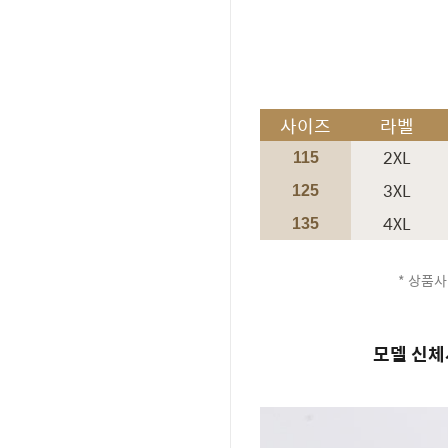
사이즈
라벨
2XL
115
3XL
125
4XL
135
* 상품사
모델 신체사