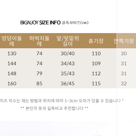
엉덩이둘
허벅지둘
앞/뒷밑위
총기장
안쪽기장
레
레
길이
130
74
30/40
110
30
144
74
34/43
109
31
148
79
35/43
112
31
160
85
36/45
115
32
이즈 치수는 재는 방법과 위치에 따라 1~3cm 오차가 있을 수 있습니다 *
** 본인의 옷과 실측비교 추천합니다 **
페이코 ID