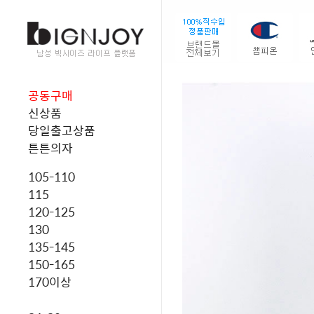
공동구매
신상품
당일출고상품
튼튼의자
105-110
115
120-125
130
135-145
150-165
170이상