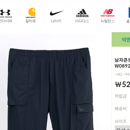
남자큰옷
W089
~40,~44
￦52
적립금
배송비
사이즈