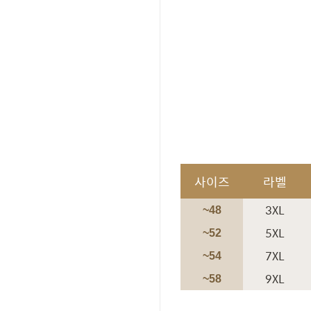
사이즈
라벨
3XL
~48
5XL
~52
7XL
~54
9XL
~58