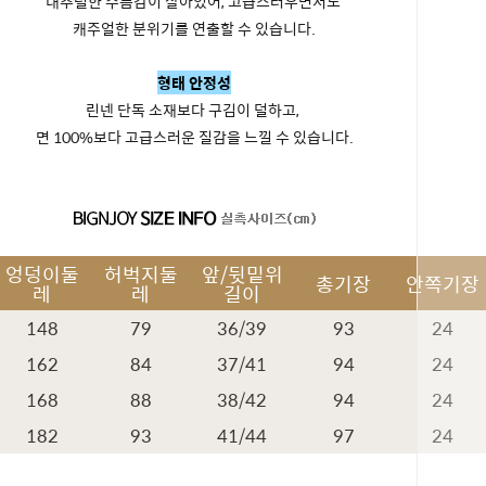
내추럴한 주름감이 살아있어, 고급스러우면서도
캐주얼한 분위기를 연출할 수 있습니다.
형태 안정성
린넨 단독 소재보다 구김이 덜하고,
면 100%보다 고급스러운 질감을 느낄 수 있습니다.
엉덩이둘
허벅지둘
앞/뒷밑위
총기장
안쪽기장
레
레
길이
148
79
36/39
93
24
162
84
37/41
94
24
168
88
38/42
94
24
182
93
41/44
97
24