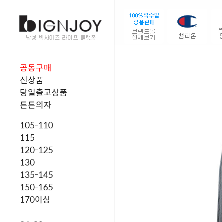
공동구매
신상품
당일출고상품
튼튼의자
105-110
115
120-125
130
135-145
150-165
170이상