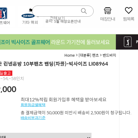
매장안내
찜목록
공지:
5월 매장오픈안내
>
>
Home
[대분류] 팬츠
밴드바지
 린넨혼방 10부팬츠 밴딩(차콜)-빅사이즈 LI08964
2,~54,~58인치
,000
최대12%적립 회원가입후 혜택을 받아보세요
회원등급별혜택
총 결제금액이 50,000원 미만시 배송비 2,500원이 청구됩니다.
배송비부과기준