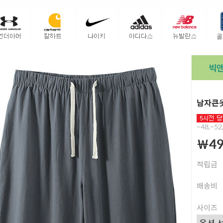
남자큰옷
~48,~5
￦49
적립금
배송비
사이즈