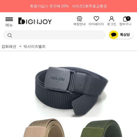
회원가입시 첫구매 20%
사이즈1회무료교환권
0
매장안내
마이페이지
로그인
장바구니
메뉴
잡화패션
빅사이즈벨트