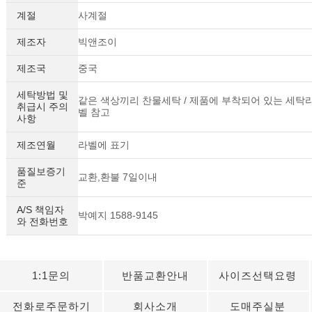
계절
사계절
제조자
빅앤조이
제조국
중국
세탁방법 및
같은 색상끼리 찬물세탁 / 제품에 부착되어 있는 세탁
취급시 주의
벨 참고
사항
제조연월
라벨에 표기
품질보증기
교환,환불 7일이내
준
A/S 책임자
박예지 1588-9145
와 전화번호
1:1문의
반품교환안내
사이즈선택요령
전화로주문하기
회사소개
도매주실분