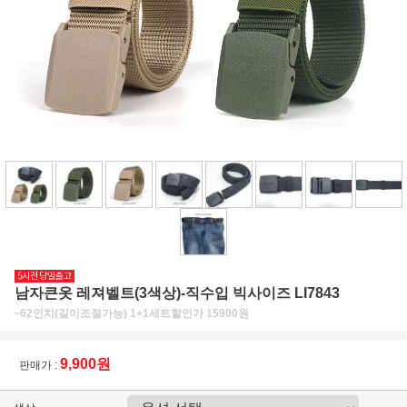
남자큰옷 레져벨트(3색상)-직수입 빅사이즈 LI7843
~62인치(길이조절가능) 1+1세트할인가 15900원
9,900원
판매가 :