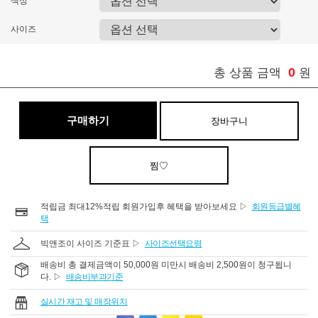
색상
사이즈
0
총 상품 금액
원
구매하기
장바구니
찜♡
적립금 최대12%적립 회원가입후 혜택을 받아보세요 ▷
회원등급별혜
택
빅앤조이 사이즈 기준표 ▷
사이즈선택요령
배송비 총 결제금액이 50,000원 미만시 배송비 2,500원이 청구됩니
다. ▷
배송비부과기준
실시간 재고 및 매장위치