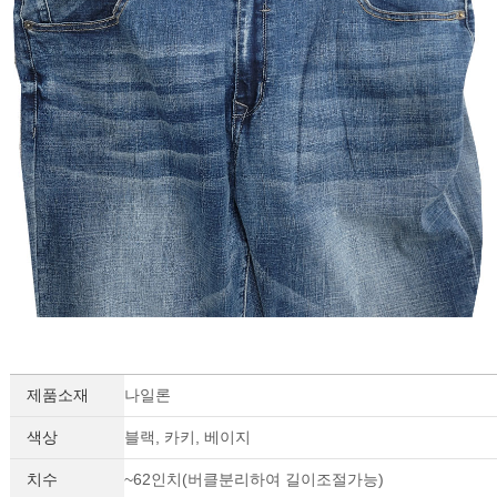
제품소재
나일론
색상
블랙, 카키, 베이지
치수
~62인치(버클분리하여 길이조절가능)