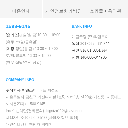
이용안내
개인정보처리방침
쇼핑몰이용약관
1588-9145
BANK INFO
[온라인]
평일(월-금)
10:30
~
18:00
예금주명 (주)빅앤조이
(휴무:토/일/공휴일)
농협 301-0385-8649-11
[매장]
평일(월-금)
10:30
~
19:00
국민 816-01-0351-564
토/일/공휴일
13:00
~
19:00
신한 140-008-844786
(휴무:설날/추석 당일)
COMPANY INFO
주식회사 빅앤조이
대표 박성권
서울특별시 금천구 가산디지털1로5, 지하1층 b120호(가산동, 대륭테크
노타운20차) 1588-9145
fax 수신차단(전화문의) bigsize119@naver.com
사업자번호107-86-03700
[사업자 정보 확인]
개인정보관리 책임자 박예지