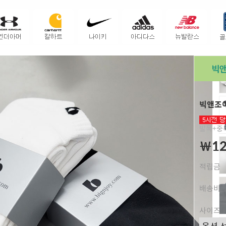
빅앤조이
발목+중목
￦12
적립금
배송비
사이즈