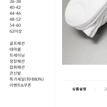
36-38
40-42
44-46
48-52
54-60
62이상
골프패션
테마몰
트레이닝
정장패션
잡화패션
큰신발
특가세일(최대80%)
이벤트&쿠폰
상품설명