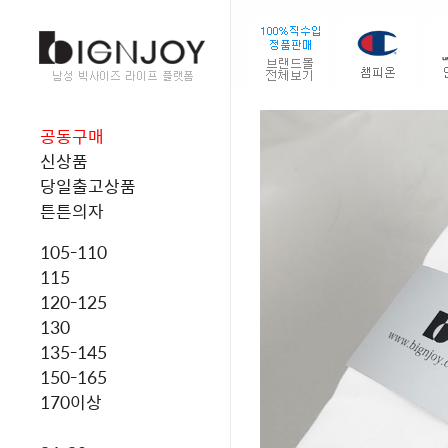
공동구매
신상품
당일출고상품
튼튼의자
105-110
115
120-125
130
135-145
150-165
170이상