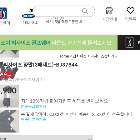
매장안내
찜목록
공지:
5월 매장오픈안내
>
>
Home
잡화패션
빅사이즈잡화기타
 빅사이즈 양말(3매세트)-BJ37844
+장목(280-320사이즈)
,900
최대12%적립 회원가입후 혜택을 받아보세요
회원등급별혜택
총 결제금액이 50,000원 미만시 배송비 2,500원이 청구됩니다.
배송비부과기준