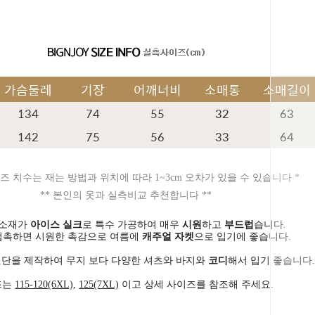
가슴둘레
기장
어깨너비
소매통
소매길이
134
74
55
32
63
142
75
56
33
64
즈 치수는 재는 방법과 위치에 따라 1~3cm 오차가 있을 수 있습니다 *
** 본인의 옷과 실측비교 추천합니다 **
 소재가
아이스 실크
로 특수 가공하여 매우
시원
하고
부드럽
습니다.
접촉하면 시원한 촉감으로 여름에
캐주얼 자켓
으로 입기에 좋습니다.
원단을 제작하여 무지 보다 다양한 셔츠와 바지와
코디
해서 입기 좋습니다
즈는
115-120(6XL)
,
125(7XL)
이고 상세 사이즈를 참조해 주세요.