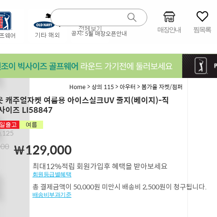
매장안내
찜목록
공지:
5월 매장오픈안내
>
>
>
Home
상의 115
아우터
봄가을 자켓/점퍼
 캐주얼자켓 여름용 아이스실크UV 줄지(베이지)-직
사이즈 LI58847
,125
000
￦129,000
최대12%적립 회원가입후 혜택을 받아보세요
회원등급별혜택
총 결제금액이 50,000원 미만시 배송비 2,500원이 청구됩니다.
배송비부과기준