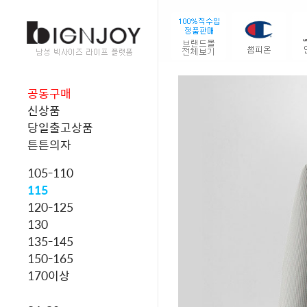
공동구매
신상품
당일출고상품
튼튼의자
105-110
115
120-125
130
135-145
150-165
170이상