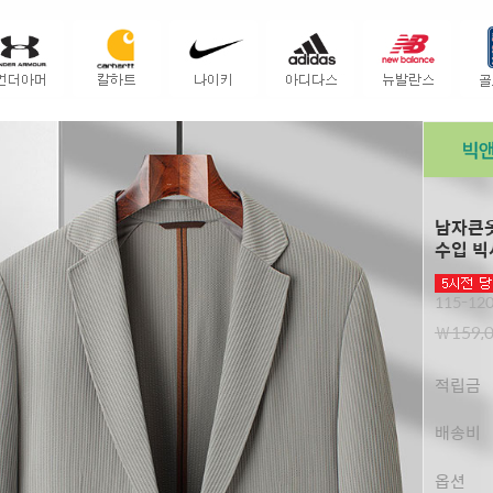
남자큰옷
수입 빅
115-120
￦159,
적립금
배송비
옵션