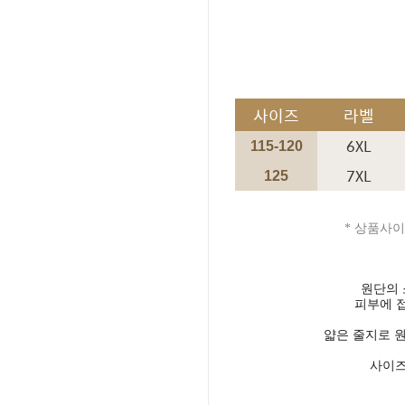
사이즈
라벨
6XL
115-120
7XL
125
* 상품사이
원단의
피부에 
얇은 줄지로 
사이