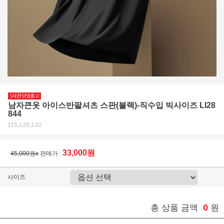
남자큰옷 아이스반팔셔츠 스판(블랙)-직수입 빅사이즈 LI28
844
115,120,130
33,000원
45,000원x
판매가 :
사이즈
0
총 상품 금액
원