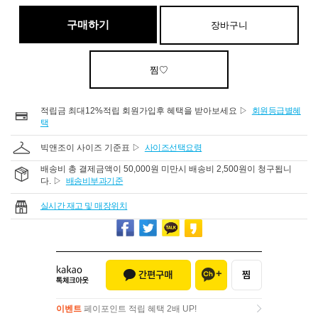
구매하기
장바구니
찜♡
적립금 최대12%적립 회원가입후 혜택을 받아보세요 ▷
회원등급별혜
택
빅앤조이 사이즈 기준표 ▷
사이즈선택요령
배송비 총 결제금액이 50,000원 미만시 배송비 2,500원이 청구됩니
다. ▷
배송비부과기준
실시간 재고 및 매장위치
이벤트
페이포인트 적립 혜택 2배 UP!