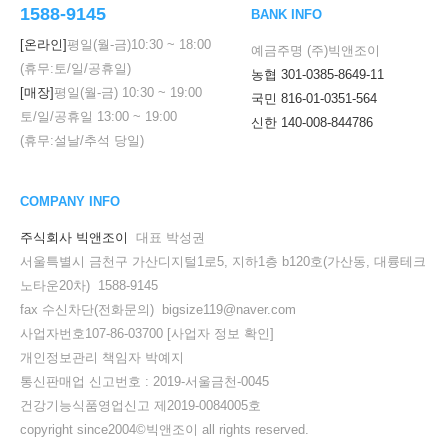
1588-9145
BANK INFO
[온라인]
평일(월-금)
10:30
~
18:00
예금주명 (주)빅앤조이
(휴무:토/일/공휴일)
농협 301-0385-8649-11
[매장]
평일(월-금)
10:30
~
19:00
국민 816-01-0351-564
토/일/공휴일
13:00
~
19:00
신한 140-008-844786
(휴무:설날/추석 당일)
COMPANY INFO
주식회사 빅앤조이
대표 박성권
서울특별시 금천구 가산디지털1로5, 지하1층 b120호(가산동, 대륭테크
노타운20차) 1588-9145
fax 수신차단(전화문의) bigsize119@naver.com
사업자번호107-86-03700
[사업자 정보 확인]
개인정보관리 책임자 박예지
통신판매업 신고번호 : 2019-서울금천-0045
건강기능식품영업신고 제2019-0084005호
copyright since2004©빅앤조이 all rights reserved.