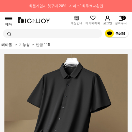
회원가입시 첫구매 20%
사이즈1회무료교환권
0
매장안내
마이페이지
로그인
장바구니
메뉴
테마몰
기능성
반팔 115