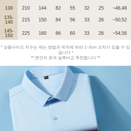
130
210
144
82
55
32
25
~46,48
135-
215
150
84
56
33
26
~50,52
페이코 ID로 페
140
PAYCO 바로구매
145-
225
160
86
60
33
26
~54,56
150
* 상품사이즈 치수는 재는 방법과 위치에 따라 1~3cm 오차가 있을 수 있
습니다 *
** 본인의 옷과 실측비교 추천합니다 **