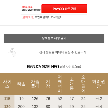
이벤트
페이포인트 적립 혜택 2배 UP!
[ 결제혜택 ]
포인트 결제시 1% 적립!
상세정보 새창 열기
상세 정보를 확대해 보실 수 있습니다.
어
소
소
사이
가슴
기
깨
매
허리권
라벨
매
즈
둘레
장
너
길
장
통
비
이
115
19
126
76
52
27
24
~42
120
200
132
80
54
29
25
~44