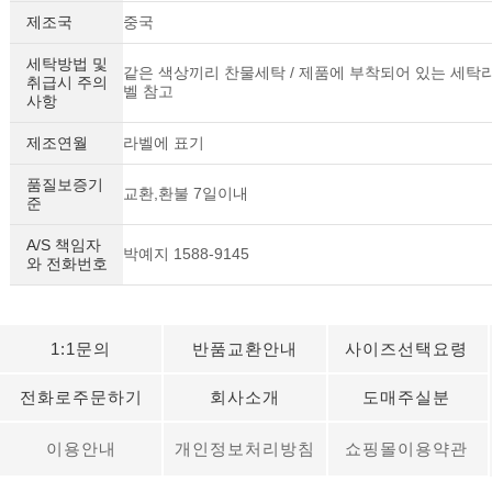
제조국
중국
세탁방법 및
같은 색상끼리 찬물세탁 / 제품에 부착되어 있는 세탁
취급시 주의
벨 참고
사항
제조연월
라벨에 표기
품질보증기
교환,환불 7일이내
준
A/S 책임자
박예지 1588-9145
와 전화번호
1:1문의
반품교환안내
사이즈선택요령
전화로주문하기
회사소개
도매주실분
이용안내
개인정보처리방침
쇼핑몰이용약관