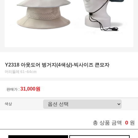
Y2318 아웃도어 벙거지(4색상)-빅사이즈 큰모자
머리둘레 61~64cm
31,000원
판매가 :
색상
0
총 상품 금액
원