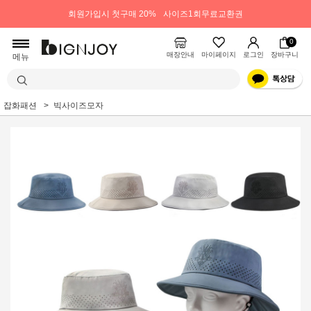
회원가입시 첫구매 20%
사이즈1회무료교환권
0
매장안내
마이페이지
로그인
장바구니
메뉴
잡화패션
빅사이즈모자