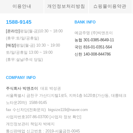
이용안내
개인정보처리방침
쇼핑몰이용약관
페이코 ID로 페
PAYCO 바로구매
1588-9145
BANK INFO
[온라인]
평일(월-금)
10:30
~
18:00
예금주명 (주)빅앤조이
(휴무:토/일/공휴일)
농협 301-0385-8649-11
[매장]
평일(월-금)
10:30
~
19:00
국민 816-01-0351-564
토/일/공휴일
13:00
~
19:00
신한 140-008-844786
(휴무:설날/추석 당일)
COMPANY INFO
주식회사 빅앤조이
대표 박성권
서울특별시 금천구 가산디지털1로5, 지하1층 b120호(가산동, 대륭테크
노타운20차) 1588-9145
fax 수신차단(전화문의) bigsize119@naver.com
사업자번호107-86-03700
[사업자 정보 확인]
개인정보관리 책임자 박예지
통신판매업 신고번호 : 2019-서울금천-0045