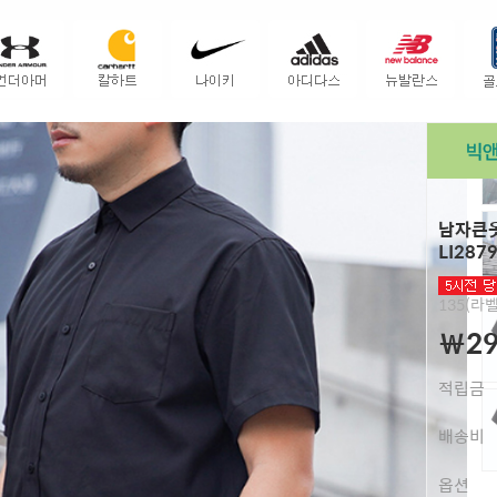
남자큰옷
LI287
135(라벨
￦29
적립금
배송비
옵션