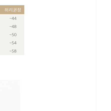
허리권장
~44
~48
~50
~54
~58
로 페이
PAYCO 바로구매