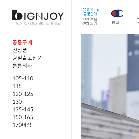
공동구매
신상품
당일출고상품
튼튼의자
105-110
115
120-125
130
135-145
150-165
170이상