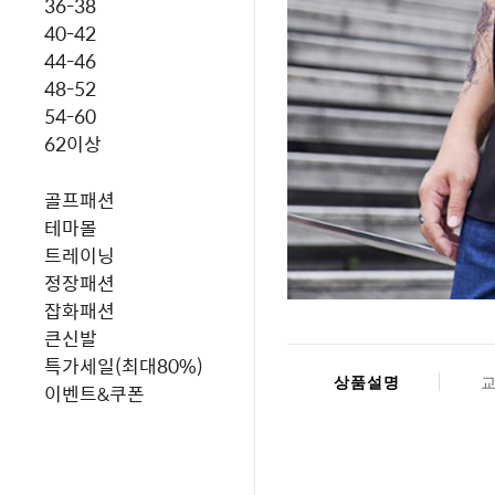
36-38
40-42
44-46
48-52
54-60
62이상
골프패션
테마몰
트레이닝
정장패션
잡화패션
큰신발
특가세일(최대80%)
상품설명
이벤트&쿠폰