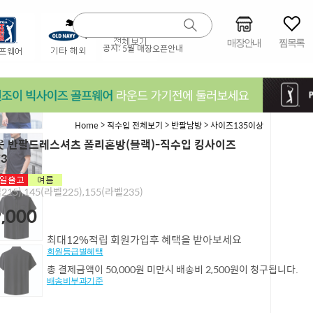
매장안내
찜목록
공지:
5월 매장오픈안내
>
>
>
Home
직수입 전체보기
반팔남방
사이즈135이상
 반팔드레스셔츠 폴리혼방(블랙)-직수입 킹사이즈
93
215),145(라벨225),155(라벨235)
,000
최대12%적립 회원가입후 혜택을 받아보세요
회원등급별혜택
총 결제금액이 50,000원 미만시 배송비 2,500원이 청구됩니다.
배송비부과기준