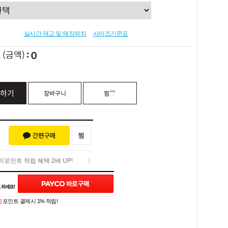
실시간 재고 및 매장위치
사이즈기준표
0
L
(금액)
하기
장바구니
찜♡
포인트 적립 혜택 2배 UP!
Q&A (0)
포인트 적립 혜택 2배 UP!
]
포인트 결제시 1% 적립!