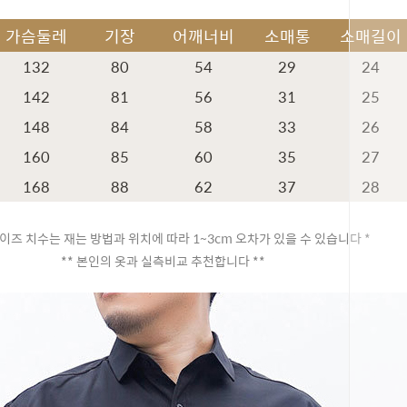
가슴둘레
기장
어깨너비
소매통
소매길이
132
80
54
29
24
142
81
56
31
25
148
84
58
33
26
160
85
60
35
27
168
88
62
37
28
이즈 치수는 재는 방법과 위치에 따라 1~3cm 오차가 있을 수 있습니다 *
** 본인의 옷과 실측비교 추천합니다 **
페이코 ID