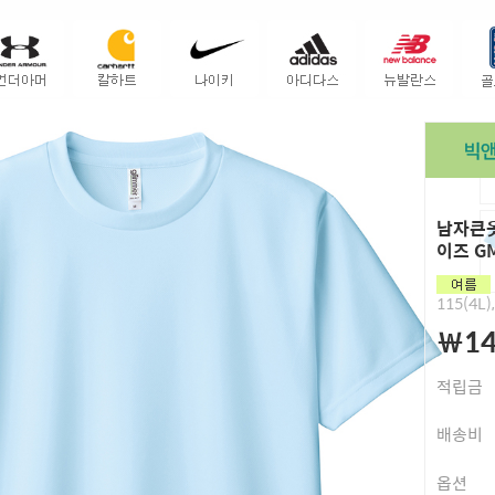
남자큰옷
이즈 G
115(4L)
￦14
적립금
배송비
옵션