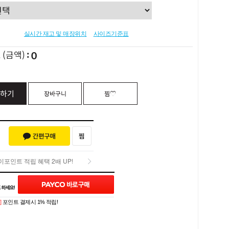
실시간 재고 및 매장위치
사이즈기준표
0
L
(금액)
하기
장바구니
찜♡
포인트 적립 혜택 2배 UP!
Q&A (0)
포인트 적립 혜택 2배 UP!
]
포인트 결제시 1% 적립!