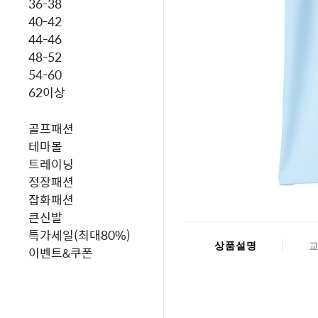
36-38
40-42
44-46
48-52
54-60
62이상
골프패션
테마몰
트레이닝
정장패션
잡화패션
큰신발
특가세일(최대80%)
상품설명
이벤트&쿠폰