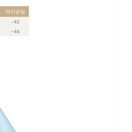
허리권장
~42
~46
로 페이
PAYCO 바로구매