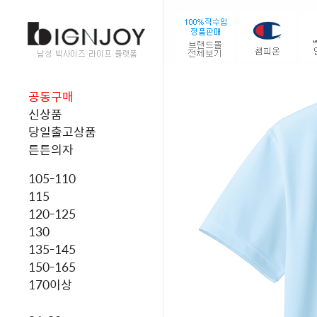
공동구매
신상품
당일출고상품
튼튼의자
105-110
115
120-125
130
135-145
150-165
170이상