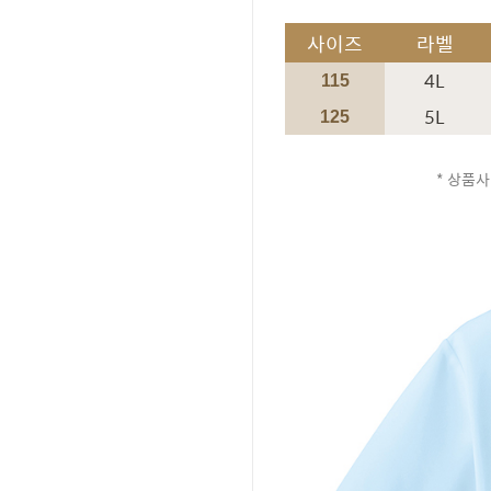
사이즈
라벨
4L
115
5L
125
* 상품사