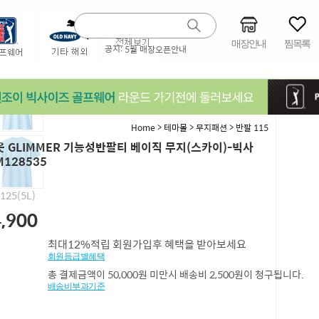
매장안내
찜목록
공지:
5월 매장오픈안내
>
>
>
Home
테마몰
무지패션
반팔 115
 GLIMMER 기능성반팔티 베이직 무지(스카이)-빅사
M128535
,125(5L)
,900
최대12%적립 회원가입후 혜택을 받아보세요
회원등급별혜택
총 결제금액이 50,000원 미만시 배송비 2,500원이 청구됩니다.
배송비부과기준