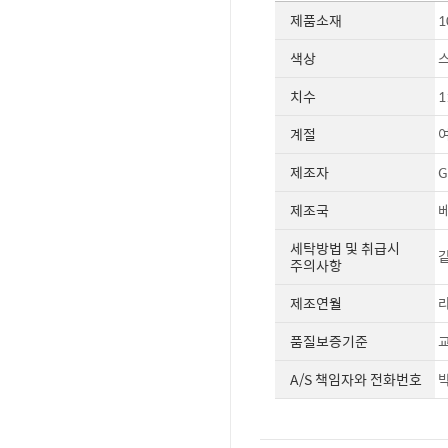
제품소재
1
색상
치수
1
계절
제조자
G
제조국
세탁방법 및 취급시
같
주의사항
제조연월
라
품질보증기준
교
A/S 책임자와 전화번호
박