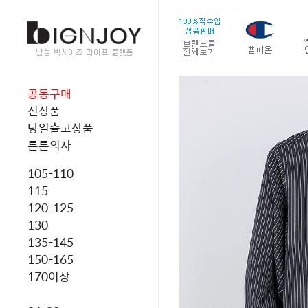
공동구매
신상품
당일출고상품
튼튼의자
105-110
115
120-125
130
135-145
150-165
170이상