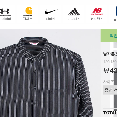
남자큰옷
120,130
￦43
사이즈
TOTA