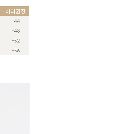
허리권장
~44
~48
~52
~56
로 페이
PAYCO 바로구매