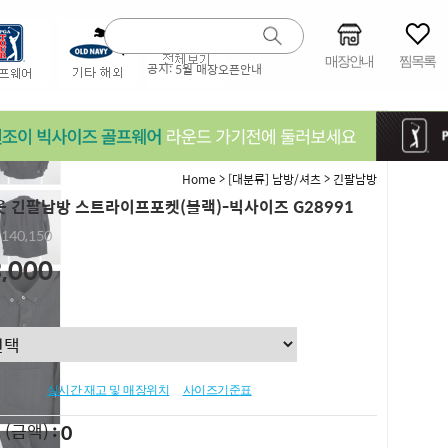
매장안내
찜목록
공지:
5월 매장오픈안내
>
>
Home
[대분류] 남방/셔츠
긴팔남방
 긴팔남방 스트라이프포켓(블랙)-빅사이즈 G28991
,140,150
,000
실시간 재고 및 매장위치
사이즈기준표
0
L
(금액)