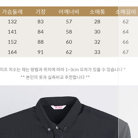
가슴둘레
기장
어깨너비
소매통
소매길이
132
83
57
28
62
141
84
58
30
64
152
88
60
32
66
164
91
62
33
67
페이코 ID
이즈 치수는 재는 방법과 위치에 따라 1~3cm 오차가 있을 수 있습니다 *
** 본인의 옷과 실측비교 추천합니다 **