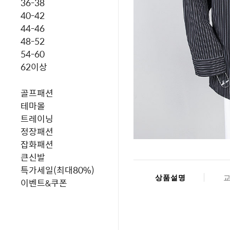
36-38
40-42
44-46
48-52
54-60
62이상
골프패션
테마몰
트레이닝
정장패션
잡화패션
큰신발
특가세일(최대80%)
상품설명
이벤트&쿠폰