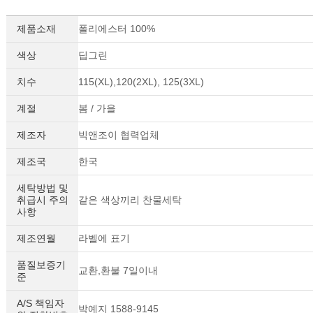
제품소재
폴리에스터 100%
색상
딥그린
치수
115(XL),120(2XL), 125(3XL)
계절
봄 / 가을
제조자
빅앤조이 협력업체
제조국
한국
세탁방법 및
취급시 주의
같은 색상끼리 찬물세탁
사항
제조연월
라벨에 표기
품질보증기
교환,환불 7일이내
준
A/S 책임자
박예지 1588-9145