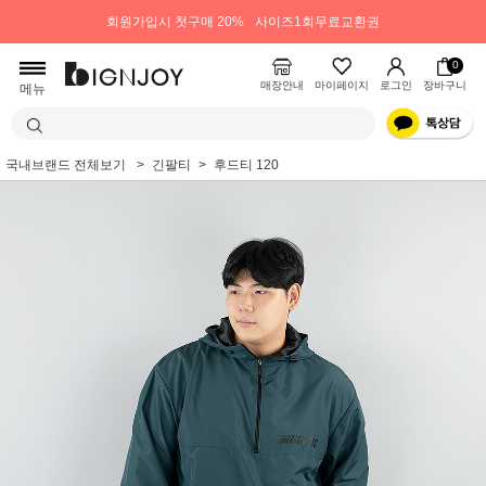
회원가입시 첫구매 20%
사이즈1회무료교환권
0
매장안내
마이페이지
로그인
장바구니
메뉴
국내브랜드 전체보기
긴팔티
후드티 120