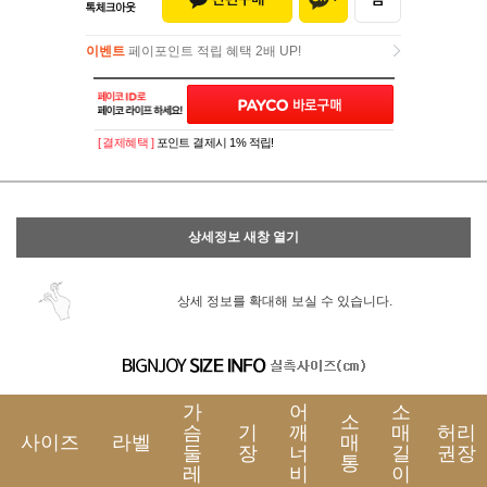
이벤트
페이포인트 적립 혜택 2배 UP!
이벤트
페이포인트 적립 혜택 2배 UP!
[ 결제혜택 ]
포인트 결제시 1% 적립!
상세정보 새창 열기
상세 정보를 확대해 보실 수 있습니다.
가
어
소
소
슴
기
깨
매
허리
사이즈
라벨
매
둘
장
너
길
권장
통
레
비
이