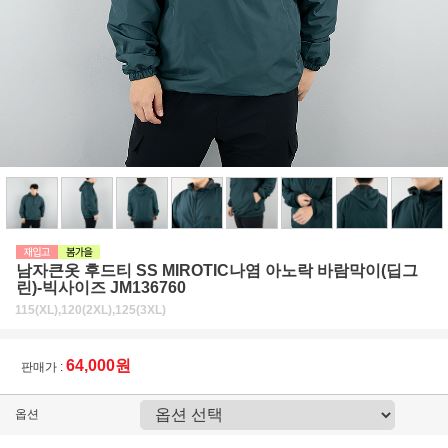
남자큰옷 후드티 SS MIROTIC나염 아노락 바람막이(딥그
린)-빅사이즈 JM136760
115(XL),120(2XL),125(3XL)
64,000원
판매가 :
옵션