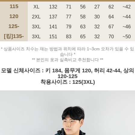
115
XL
132
71
56
27
62
~42
120
2XL
137
77
58
30
64
~44
125-
3XL
141
79
63
32
67
~46
[킹]135-
3XL
151
83
65
32
70
~50
페이코 ID로 페
PAYCO 바로구매
* 상품사이즈 치수는 재는 방법과 위치에 따라 1~3cm 오차가 있을 수 있
습니다 *
** 본인의 옷과 실측비교 추천합니다 **
모델 신체사이즈 : 키 184, 몸무게 120, 허리 42-44, 상의
120-125
착용사이즈 : 125(3XL)