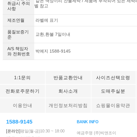
같은 색상끼리 찬물세탁 / 제품에 부착되어 있는 세탁
취급시 주의
벨 참고
사항
제조연월
라벨에 표기
품질보증기
교환,환불 7일이내
준
A/S 책임자
박예지 1588-9145
와 전화번호
1:1문의
반품교환안내
사이즈선택요령
전화로주문하기
회사소개
도매주실분
이용안내
개인정보처리방침
쇼핑몰이용약관
1588-9145
BANK INFO
[온라인]
평일(월-금)
10:30
~
18:00
예금주명 (주)빅앤조이