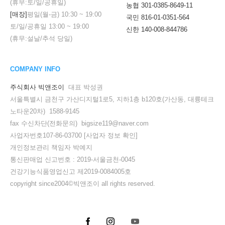
(휴무:토/일/공휴일)
농협 301-0385-8649-11
[매장]
평일(월-금)
10:30
~
19:00
국민 816-01-0351-564
토/일/공휴일
13:00
~
19:00
신한 140-008-844786
(휴무:설날/추석 당일)
COMPANY INFO
주식회사 빅앤조이
대표 박성권
서울특별시 금천구 가산디지털1로5, 지하1층 b120호(가산동, 대륭테크
노타운20차) 1588-9145
fax 수신차단(전화문의) bigsize119@naver.com
사업자번호107-86-03700
[사업자 정보 확인]
개인정보관리 책임자 박예지
통신판매업 신고번호 : 2019-서울금천-0045
세요!
건강기능식품영업신고 제2019-0084005호
copyright since2004©빅앤조이 all rights reserved.