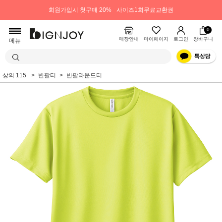
회원가입시 첫구매 20%
사이즈1회무료교환권
0
매장안내
마이페이지
로그인
장바구니
메뉴
상의 115
반팔티
반팔라운드티