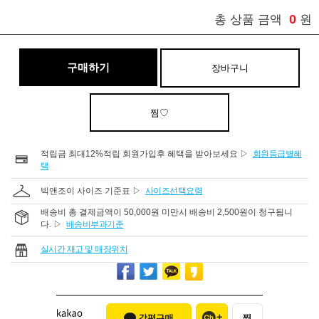
0
총 상품 금액
원
구매하기
장바구니
찜♡
적립금 최대12%적립 회원가입후 혜택을 받아보세요 ▷
회원등급별혜
택
빅앤조이 사이즈 기준표 ▷
사이즈선택요령
배송비 총 결제금액이 50,000원 미만시 배송비 2,500원이 청구됩니
다. ▷
배송비부과기준
실시간 재고 및 매장위치