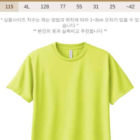
115
4L
128
77
55
31
25
~42
* 상품사이즈 치수는 재는 방법과 위치에 따라 1~3cm 오차가 있을 수 있
습니다 *
** 본인의 옷과 실측비교 추천합니다 **
페이코 ID로 페
PAYCO 바로구매