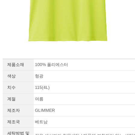
제품소재
100% 폴리에스터
이코 라이프 하
색상
형광
치수
115(4L)
계절
여름
제조자
GLIMMER
제조국
베트남
세탁방법 및