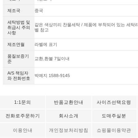
제조국
중국
세탁방법 및
같은 색상끼리 찬물세탁 / 제품에 부착되어 있는 세탁
취급시 주의
벨 참고
사항
제조연월
라벨에 표기
품질보증기
교환,환불 7일이내
준
A/S 책임자
박예지 1588-9145
와 전화번호
1:1문의
반품교환안내
사이즈선택요령
전화로주문하기
회사소개
도매주실분
이용안내
개인정보처리방침
쇼핑몰이용약관