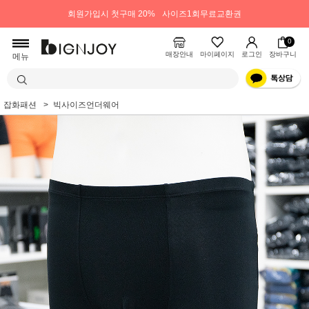
회원가입시 첫구매 20%
사이즈1회무료교환권
0
매장안내
마이페이지
로그인
장바구니
메뉴
잡화패션
빅사이즈언더웨어