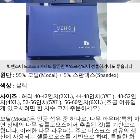
원단
: 95% 모달(Modal) + 5% 스판덱스(Spandex)
색상
: 블랙
사이즈
: 허리
40-42인치(2XL), 44-48인치(3XL), 48-52인
치(4XL), 52-56인치(5XL), 56-60인치(6XL)
(조금 여유입
게 있으시려면 한 치수 크게 주문하세요)
모달(Modal)은 인공 섬유 중 하나로, 나무 파우더(특히 자
연 상태의 나무 셀룰로오스에서 추출된 것)를 기반으로
합니다. 이러한 나무 파우더는 주로 비스코스 섬유의 생
산에 사용되는 셀룰로오스를 기반으로 하며, 특별한 화