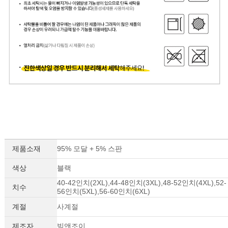
제품소재
95% 모달 + 5% 스판
색상
블랙
40-42인치(2XL),44-48인치(3XL),48-52인치(4XL),52-
치수
56인치(5XL),56-60인치(6XL)
계절
사계절
제조자
빅앤조이