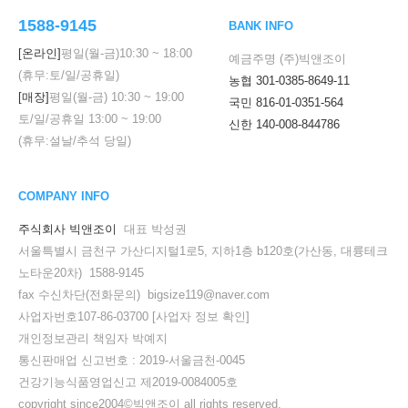
1588-9145
BANK INFO
[온라인]
평일(월-금)
10:30
~
18:00
예금주명 (주)빅앤조이
(휴무:토/일/공휴일)
농협 301-0385-8649-11
[매장]
평일(월-금)
10:30
~
19:00
국민 816-01-0351-564
토/일/공휴일
13:00
~
19:00
신한 140-008-844786
(휴무:설날/추석 당일)
COMPANY INFO
주식회사 빅앤조이
대표 박성권
서울특별시 금천구 가산디지털1로5, 지하1층 b120호(가산동, 대륭테크
노타운20차) 1588-9145
fax 수신차단(전화문의) bigsize119@naver.com
사업자번호107-86-03700
[사업자 정보 확인]
개인정보관리 책임자 박예지
통신판매업 신고번호 : 2019-서울금천-0045
건강기능식품영업신고 제2019-0084005호
copyright since2004©빅앤조이 all rights reserved.