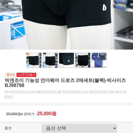
빅앤조이 기능성 언더웨어 드로즈 2매세트(블랙)-빅사이즈
BJ98798
40-42인치(2XL),44-48인치(3XL),48-52인치(4XL),52-56인치(5XL),56-60인치
(6XL)
25,000원
29,000원x
판매가 :
옵션