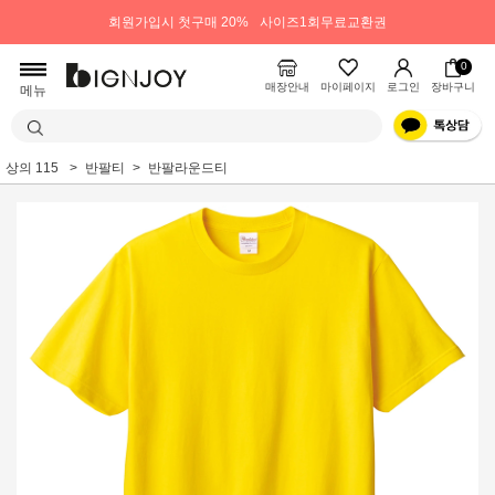
회원가입시 첫구매 20%
사이즈1회무료교환권
0
매장안내
마이페이지
로그인
장바구니
메뉴
상의 115
반팔티
반팔라운드티