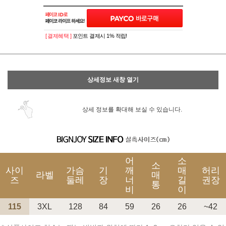
이벤트
페이포인트 적립 혜택 2배 UP!
[ 결제혜택 ]
포인트 결제시 1% 적립!
상세정보 새창 열기
상세 정보를 확대해 보실 수 있습니다.
어
소
소
사이
가슴
기
깨
매
허리
라벨
매
즈
둘레
장
너
길
권장
통
비
이
115
3XL
128
84
59
26
26
~42