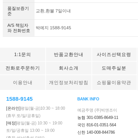
품질보증기
교환,환불 7일이내
준
A/S 책임자
박예지 1588-9145
와 전화번호
이코 라이프 하
1:1문의
반품교환안내
사이즈선택요령
전화로주문하기
회사소개
도매주실분
이용안내
개인정보처리방침
쇼핑몰이용약관
1588-9145
BANK INFO
[온라인]
평일(월-금)
10:30
~
18:00
예금주명 (주)빅앤조이
(휴무:토/일/공휴일)
농협 301-0385-8649-11
[매장]
평일(월-금)
10:30
~
19:00
국민 816-01-0351-564
토/일/공휴일
13:00
~
19:00
신한 140-008-844786
(휴무:설날/추석 당일)