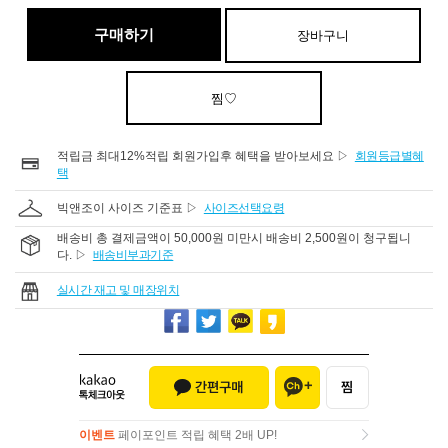
구매하기
장바구니
찜♡
적립금 최대12%적립 회원가입후 혜택을 받아보세요 ▷
회원등급별혜
택
빅앤조이 사이즈 기준표 ▷
사이즈선택요령
배송비 총 결제금액이 50,000원 미만시 배송비 2,500원이 청구됩니
다. ▷
배송비부과기준
실시간 재고 및 매장위치
이벤트
페이포인트 적립 혜택 2배 UP!