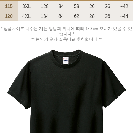
115
3XL
128
84
59
26
26
~42
120
4XL
134
84
62
28
26
~44
* 상품사이즈 치수는 재는 방법과 위치에 따라 1~3cm 오차가 있을 수 있
습니다 *
페이코 ID로 페
** 본인의 옷과 실측비교 추천합니다 **
PAYCO 바로구매