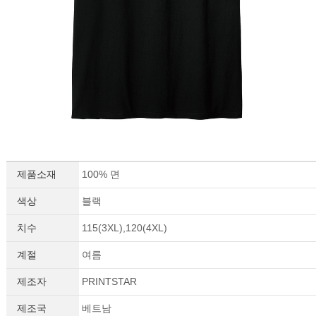
이코 라이프 하
제품소재
100% 면
색상
블랙
치수
115(3XL),120(4XL)
계절
여름
제조자
PRINTSTAR
제조국
베트남