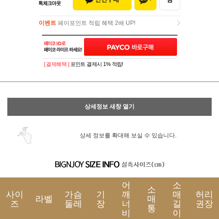
이벤트
페이포인트 적립 혜택 2배 UP!
이벤트
페이포인트 적립 혜택 2배 UP!
[ 결제혜택 ]
포인트 결제시 1% 적립!
상세정보 새창 열기
상세 정보를 확대해 보실 수 있습니다.
어
소
소
사이
가슴
기
깨
매
허리
라벨
매
즈
둘레
장
너
길
권장
통
비
이