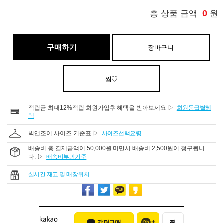
0
총 상품 금액
원
구매하기
장바구니
찜♡
적립금 최대12%적립 회원가입후 혜택을 받아보세요 ▷
회원등급별혜
택
빅앤조이 사이즈 기준표 ▷
사이즈선택요령
배송비 총 결제금액이 50,000원 미만시 배송비 2,500원이 청구됩니
다. ▷
배송비부과기준
실시간 재고 및 매장위치