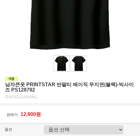
남자큰옷 PRINTSTAR 반팔티 베이직 무지면(블랙)-빅사이
즈 PS128792
115(3XL),120(4XL)
12,900원
판매가 :
옵션