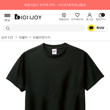
회원가입시 첫구매 20%
사이즈1회무료교환권
0
매장안내
마이페이지
로그인
장바구니
메뉴
상의 115
반팔티
반팔라운드티