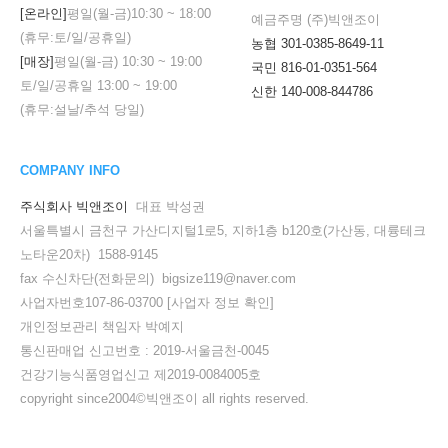
[온라인]
평일(월-금)
10:30
~
18:00
예금주명 (주)빅앤조이
(휴무:토/일/공휴일)
농협 301-0385-8649-11
[매장]
평일(월-금)
10:30
~
19:00
국민 816-01-0351-564
토/일/공휴일
13:00
~
19:00
신한 140-008-844786
(휴무:설날/추석 당일)
COMPANY INFO
주식회사 빅앤조이
대표 박성권
서울특별시 금천구 가산디지털1로5, 지하1층 b120호(가산동, 대륭테크
노타운20차) 1588-9145
fax 수신차단(전화문의) bigsize119@naver.com
사업자번호107-86-03700
[사업자 정보 확인]
개인정보관리 책임자 박예지
세요!
통신판매업 신고번호 : 2019-서울금천-0045
건강기능식품영업신고 제2019-0084005호
copyright since2004©빅앤조이 all rights reserved.