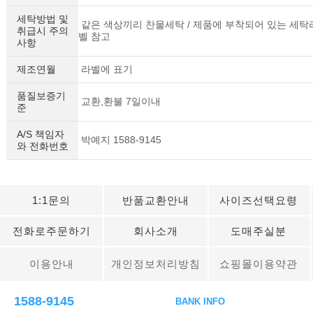
세탁방법 및
같은 색상끼리 찬물세탁 / 제품에 부착되어 있는 세탁
취급시 주의
벨 참고
사항
제조연월
라벨에 표기
품질보증기
교환,환불 7일이내
준
A/S 책임자
박예지 1588-9145
와 전화번호
1:1문의
반품교환안내
사이즈선택요령
전화로주문하기
회사소개
도매주실분
이용안내
개인정보처리방침
쇼핑몰이용약관
1588-9145
BANK INFO