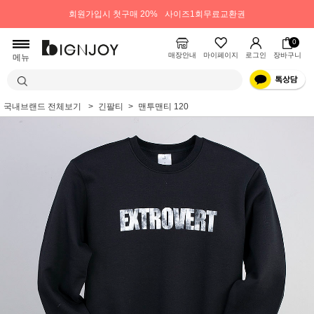
회원가입시 첫구매 20%
사이즈1회무료교환권
0
매장안내
마이페이지
로그인
장바구니
메뉴
국내브랜드 전체보기
긴팔티
맨투맨티 120