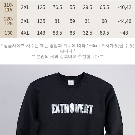
110-
2XL
125
76.5
55
29.5
65.5
~40,42
115
120-
3XL
135
81
59
31
68
~44,46
125
130
4XL
143
83.5
63
32.5
69.5
~48
페이코 ID로 페
PAYCO 바로구매
* 상품사이즈 치수는 재는 방법과 위치에 따라 1~3cm 오차가 있을 수 있
습니다 *
** 본인의 옷과 실측비교 추천합니다 **