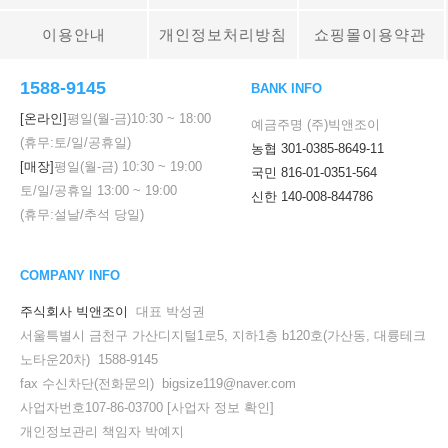
이용안내
개인정보처리방침
쇼핑몰이용약관
1588-9145
BANK INFO
[온라인]
평일(월-금)
10:30
~
18:00
예금주명 (주)빅앤조이
(휴무:토/일/공휴일)
농협 301-0385-8649-11
[매장]
평일(월-금)
10:30
~
19:00
국민 816-01-0351-564
토/일/공휴일
13:00
~
19:00
신한 140-008-844786
(휴무:설날/추석 당일)
COMPANY INFO
주식회사 빅앤조이
대표 박성권
서울특별시 금천구 가산디지털1로5, 지하1층 b120호(가산동, 대륭테크
노타운20차) 1588-9145
fax 수신차단(전화문의) bigsize119@naver.com
사업자번호107-86-03700
[사업자 정보 확인]
개인정보관리 책임자 박예지