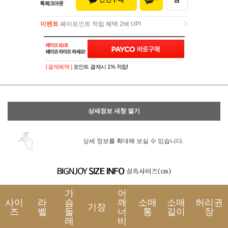
이벤트
페이포인트 적립 혜택 2배 UP!
이벤트
페이포인트 적립 혜택 2배 UP!
[ 결제혜택 ]
포인트 결제시 1% 적립!
상세정보 새창 열기
상세 정보를 확대해 보실 수 있습니다.
가
어
사이
라
슴
깨
소매
소매
허리권
기장
즈
벨
둘
너
통
길이
장
레
비