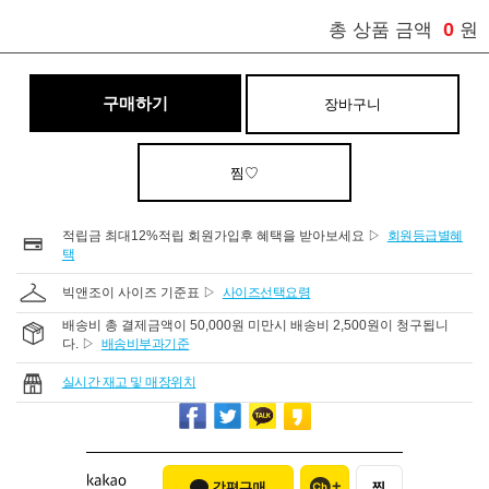
0
총 상품 금액
원
구매하기
장바구니
찜♡
적립금 최대12%적립 회원가입후 혜택을 받아보세요 ▷
회원등급별혜
택
빅앤조이 사이즈 기준표 ▷
사이즈선택요령
배송비 총 결제금액이 50,000원 미만시 배송비 2,500원이 청구됩니
다. ▷
배송비부과기준
실시간 재고 및 매장위치