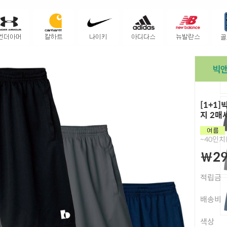
[1+1
지 2매
~40인치(
￦29
적립금
배송비
색상