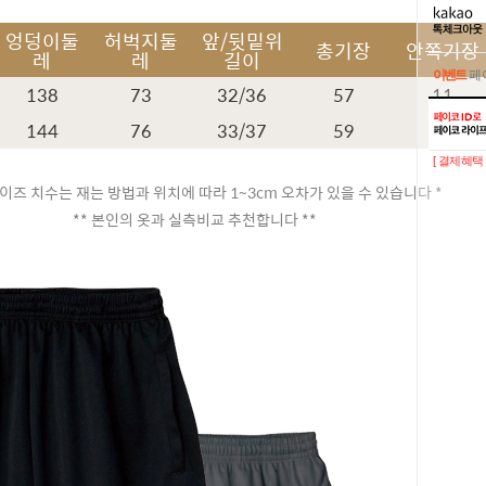
엉덩이둘
허벅지둘
앞/뒷밑위
총기장
안쪽기장
레
레
길이
이벤트
페이
138
73
32/36
57
11
이벤트
페이
144
76
33/37
59
11
[ 결제혜택 
이즈 치수는 재는 방법과 위치에 따라 1~3cm 오차가 있을 수 있습니다 *
** 본인의 옷과 실측비교 추천합니다 **