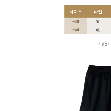
사이즈
라벨
3L
~40
4L
~44
* 상품사