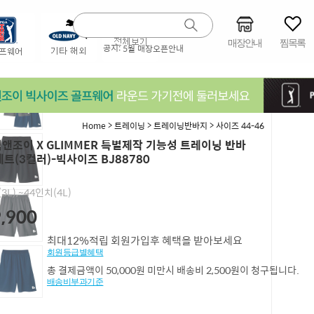
매장안내
찜목록
공지:
5월 매장오픈안내
>
>
>
Home
트레이닝
트레이닝반바지
사이즈 44-46
]빅앤조이 X GLIMMER 특별제작 기능성 트레이닝 반바
세트(3컬러)-빅사이즈 BJ88780
3L),~44인치(4L)
,900
최대12%적립 회원가입후 혜택을 받아보세요
회원등급별혜택
총 결제금액이 50,000원 미만시 배송비 2,500원이 청구됩니다.
배송비부과기준