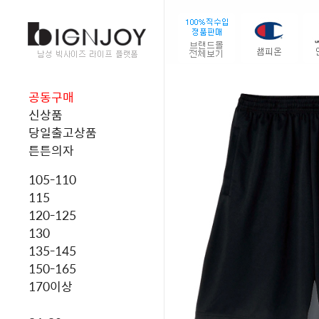
공동구매
신상품
당일출고상품
튼튼의자
105-110
115
120-125
130
135-145
150-165
170이상