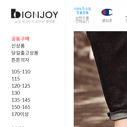
공동구매
신상품
당일출고상품
튼튼의자
105-110
115
120-125
130
135-145
150-165
170이상