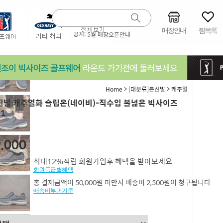
매장안내
찜목록
공지:
5월 매장오픈안내
>
>
Home
[대분류]큰신발
캐주얼
발 캐주얼화 슬립온(네이비)-직수입 볼넓은 빅사이즈
91
,310
,000
최대12%적립 회원가입후 혜택을 받아보세요
회원등급별혜택
총 결제금액이 50,000원 미만시 배송비 2,500원이 청구됩니다.
배송비부과기준