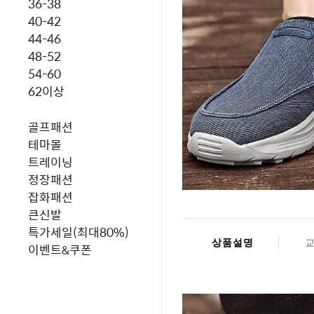
36-38
40-42
44-46
48-52
54-60
62이상
골프패션
테마몰
트레이닝
정장패션
잡화패션
큰신발
특가세일(최대80%)
상품설명
이벤트&쿠폰