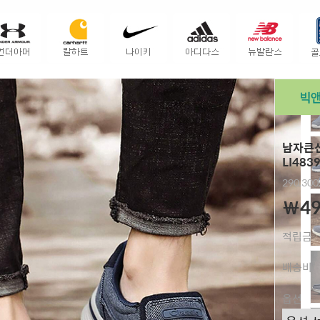
남자큰신
LI483
290,300
￦49
적립금
배송비
옵션