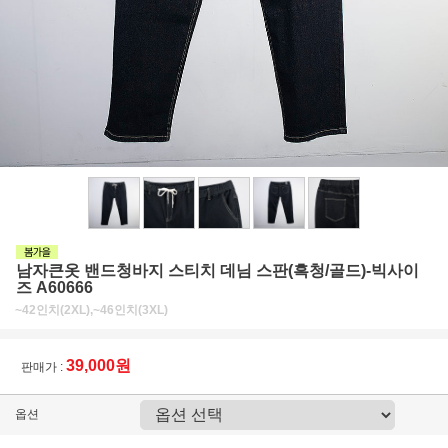
남자큰옷 밴드청바지 스티치 데님 스판(흑청/골드)-빅사이
즈 A60666
~42인치(2XL),~46인치(3XL)
39,000원
판매가 :
옵션