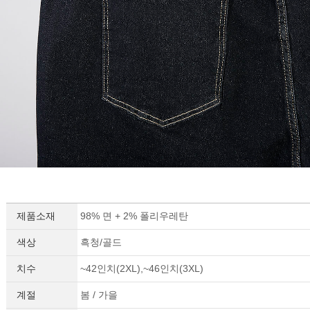
제품소재
98% 면 + 2% 폴리우레탄
색상
흑청/골드
치수
~42인치(2XL),~46인치(3XL)
계절
봄 / 가을