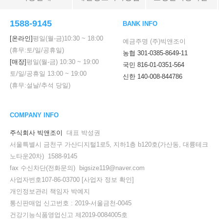
1588-9145
BANK INFO
[온라인]
평일(월-금)
10:30
~
18:00
예금주명 (주)빅앤조이
(휴무:토/일/공휴일)
농협 301-0385-8649-11
[매장]
평일(월-금)
10:30
~
19:00
국민 816-01-0351-564
토/일/공휴일
13:00
~
19:00
신한 140-008-844786
(휴무:설날/추석 당일)
COMPANY INFO
주식회사 빅앤조이
대표 박성권
서울특별시 금천구 가산디지털1로5, 지하1층 b120호(가산동, 대륭테크
노타운20차) 1588-9145
fax 수신차단(전화문의) bigsize119@naver.com
사업자번호107-86-03700
[사업자 정보 확인]
개인정보관리 책임자 박예지
통신판매업 신고번호 : 2019-서울금천-0045
건강기능식품영업신고 제2019-0084005호