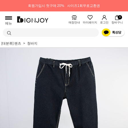
회원가입시 첫구매 20%
사이즈1회무료교환권
0
매장안내
마이페이지
로그인
장바구니
메뉴
[대분류] 팬츠
청바지