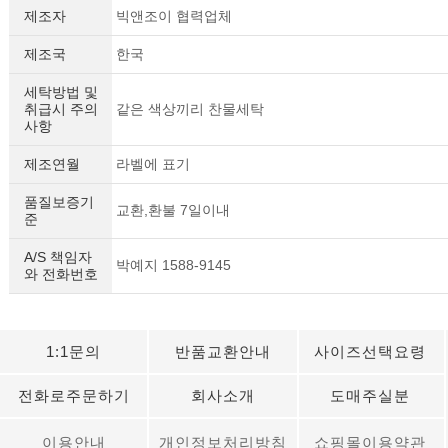
제조자
빅앤조이 협력업체
제조국
한국
세탁방법 및
취급시 주의
같은 색상끼리 찬물세탁
사항
제조연월
라벨에 표기
품질보증기
교환,환불 7일이내
준
A/S 책임자
박예지 1588-9145
와 전화번호
1:1문의
반품교환안내
사이즈선택요령
전화로주문하기
회사소개
도매주실분
이용안내
개인정보처리방침
쇼핑몰이용약관