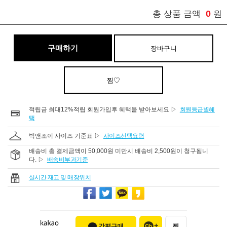
0
총 상품 금액
원
구매하기
장바구니
찜♡
적립금 최대12%적립 회원가입후 혜택을 받아보세요 ▷
회원등급별혜
택
빅앤조이 사이즈 기준표 ▷
사이즈선택요령
배송비 총 결제금액이 50,000원 미만시 배송비 2,500원이 청구됩니
다. ▷
배송비부과기준
실시간 재고 및 매장위치