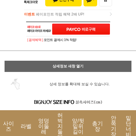
이벤트
페이포인트 적립 혜택 2배 UP!
이벤트
페이포인트 적립 혜택 2배 UP!
[ 결제혜택 ]
포인트 결제시 1% 적립!
상세정보 새창 열기
상세 정보를 확대해 보실 수 있습니다.
허
안
밑
엉덩
벅
앞/뒷
사이
총기
쪽
단
라벨
이둘
지
밑위
즈
장
기
너
레
둘
길이
장
비