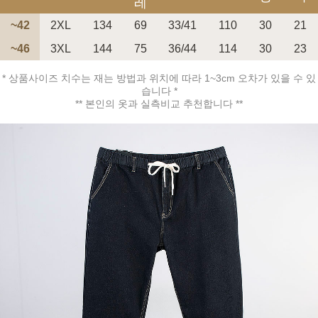
레
~42
2XL
134
69
33/41
110
30
21
~46
3XL
144
75
36/44
114
30
23
* 상품사이즈 치수는 재는 방법과 위치에 따라 1~3cm 오차가 있을 수 있
습니다 *
페이코 ID로 페
PAYCO 바로구매
** 본인의 옷과 실측비교 추천합니다 **