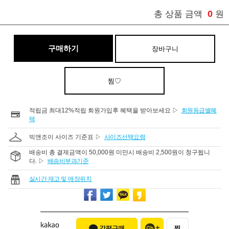
0
총 상품 금액
원
구매하기
장바구니
찜♡
적립금 최대12%적립 회원가입후 혜택을 받아보세요 ▷
회원등급별혜
택
빅앤조이 사이즈 기준표 ▷
사이즈선택요령
배송비 총 결제금액이 50,000원 미만시 배송비 2,500원이 청구됩니
다. ▷
배송비부과기준
실시간 재고 및 매장위치