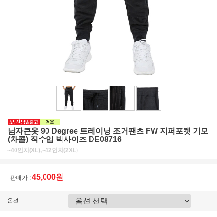
남자큰옷 90 Degree 트레이닝 조거팬츠 FW 지퍼포켓 기모
(차콜)-직수입 빅사이즈 DE08716
~40인치(XL),~42인치(2XL)
45,000원
판매가 :
옵션