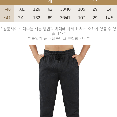
레
~40
XL
126
62
33/40
105
29
14
~42
2XL
132
69
36/41
107
29
14.5
* 상품사이즈 치수는 재는 방법과 위치에 따라 1~3cm 오차가 있을 수 있
습니다 *
페이코 ID로 페
PAYCO 바로구매
** 본인의 옷과 실측비교 추천합니다 **