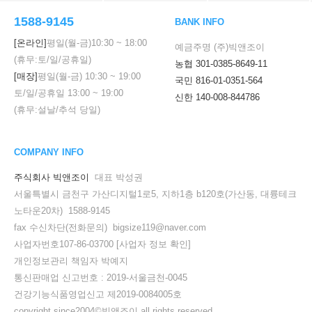
1588-9145
BANK INFO
[온라인]
평일(월-금)
10:30
~
18:00
예금주명 (주)빅앤조이
(휴무:토/일/공휴일)
농협 301-0385-8649-11
[매장]
평일(월-금)
10:30
~
19:00
국민 816-01-0351-564
토/일/공휴일
13:00
~
19:00
신한 140-008-844786
(휴무:설날/추석 당일)
COMPANY INFO
주식회사 빅앤조이
대표 박성권
서울특별시 금천구 가산디지털1로5, 지하1층 b120호(가산동, 대륭테크
노타운20차) 1588-9145
fax 수신차단(전화문의) bigsize119@naver.com
사업자번호107-86-03700
[사업자 정보 확인]
개인정보관리 책임자 박예지
통신판매업 신고번호 : 2019-서울금천-0045
건강기능식품영업신고 제2019-0084005호
copyright since2004©빅앤조이 all rights reserved.