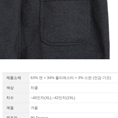
제품소재
63% 면 + 34% 폴리에스터 + 3% 스판 (안감:기모)
색상
차콜
세요!
치수
~40인치(XL),~42인치(2XL)
계절
겨울
제조자
90 Degree