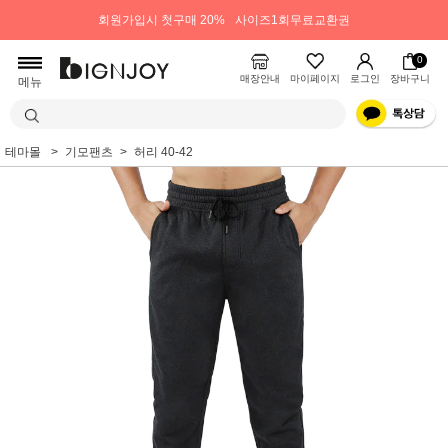
회원가입시 첫구매 20%
사이즈1회무료교환권
0
매장안내
마이페이지
로그인
장바구니
메뉴
테마몰
기모팬츠
허리 40-42