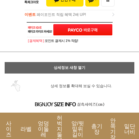
이벤트
페이포인트 적립 혜택 2배 UP!
이벤트
페이포인트 적립 혜택 2배 UP!
[ 결제혜택 ]
포인트 결제시 1% 적립!
상세정보 새창 열기
상세 정보를 확대해 보실 수 있습니다.
허
안
사
엉덩
벅
앞/뒷
총기
쪽
밑단
이
라벨
이둘
지
밑위
장
기
너비
즈
레
둘
길이
장