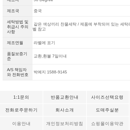
제조국
중국
세탁방법 및
같은 색상끼리 찬물세탁 / 제품에 부착되어 있는 세탁
취급시 주의
벨 참고
사항
제조연월
라벨에 표기
품질보증기
교환,환불 7일이내
준
A/S 책임자
박예지 1588-9145
와 전화번호
1:1문의
반품교환안내
사이즈선택요령
전화로주문하기
회사소개
도매주실분
이용안내
개인정보처리방침
쇼핑몰이용약관