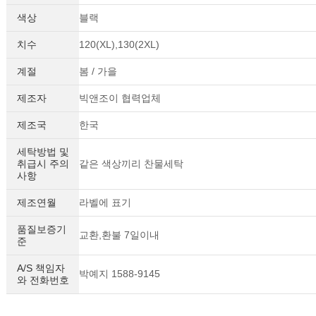
색상
블랙
치수
120(XL),130(2XL)
계절
봄 / 가을
제조자
빅앤조이 협력업체
제조국
한국
세탁방법 및
취급시 주의
같은 색상끼리 찬물세탁
사항
제조연월
라벨에 표기
품질보증기
교환,환불 7일이내
준
A/S 책임자
박예지 1588-9145
와 전화번호