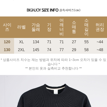
어
소
소
사이
가슴
기
깨
매
허리
라벨
매
즈
둘레
장
너
길
권장
통
비
이
120
XL
134
71
71
27
55
~44
130
2XL
145
74
77
29
58
~48
* 상품사이즈 치수는 재는 방법과 위치에 따라 1~3cm 오차가 있을 수 있
습니다 *
** 본인의 옷과 실측비교 추천합니다 **