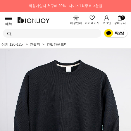
회원가입시 첫구매 20%
사이즈1회무료교환권
0
매장안내
마이페이지
로그인
장바구니
메뉴
상의 120-125
긴팔티
긴팔라운드티