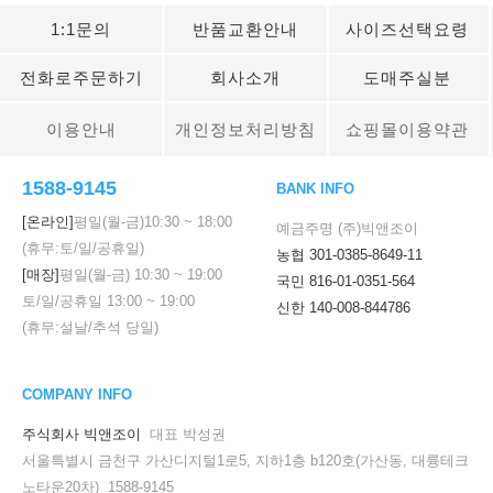
1:1문의
반품교환안내
사이즈선택요령
전화로주문하기
회사소개
도매주실분
이용안내
개인정보처리방침
쇼핑몰이용약관
1588-9145
BANK INFO
[온라인]
평일(월-금)
10:30
~
18:00
예금주명 (주)빅앤조이
(휴무:토/일/공휴일)
농협 301-0385-8649-11
[매장]
평일(월-금)
10:30
~
19:00
국민 816-01-0351-564
토/일/공휴일
13:00
~
19:00
신한 140-008-844786
(휴무:설날/추석 당일)
COMPANY INFO
주식회사 빅앤조이
대표 박성권
서울특별시 금천구 가산디지털1로5, 지하1층 b120호(가산동, 대륭테크
노타운20차) 1588-9145