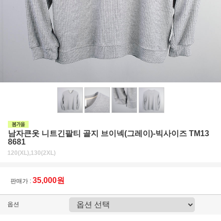
남자큰옷 니트긴팔티 골지 브이넥(그레이)-빅사이즈 TM13
8681
120(XL),130(2XL)
35,000원
판매가 :
옵션