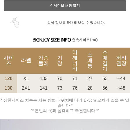
상세정보 새창 열기
상세 정보를 확대해 보실 수 있습니다.
어
소
소
사이
가슴
기
깨
매
허리
라벨
매
즈
둘레
장
너
길
권장
통
비
이
120
XL
133
70
71
27
53
~44
130
2XL
141
73
76
28
56
~48
* 상품사이즈 치수는 재는 방법과 위치에 따라 1~3cm 오차가 있을 수 있
습니다 *
** 본인의 옷과 실측비교 추천합니다 **