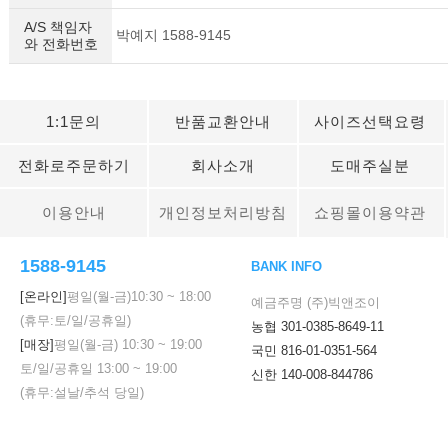
A/S 책임자
박예지 1588-9145
와 전화번호
1:1문의
반품교환안내
사이즈선택요령
전화로주문하기
회사소개
도매주실분
이용안내
개인정보처리방침
쇼핑몰이용약관
1588-9145
BANK INFO
[온라인]
평일(월-금)
10:30
~
18:00
예금주명 (주)빅앤조이
(휴무:토/일/공휴일)
농협 301-0385-8649-11
[매장]
평일(월-금)
10:30
~
19:00
국민 816-01-0351-564
토/일/공휴일
13:00
~
19:00
신한 140-008-844786
(휴무:설날/추석 당일)