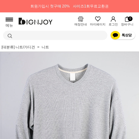
회원가입시 첫구매 20%
사이즈1회무료교환권
0
매장안내
마이페이지
로그인
장바구니
메뉴
[대분류] 니트/가디건
니트