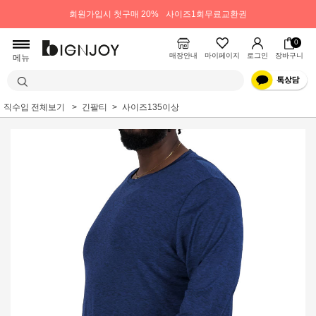
회원가입시 첫구매 20%
사이즈1회무료교환권
0
매장안내
마이페이지
로그인
장바구니
메뉴
직수입 전체보기
긴팔티
사이즈135이상