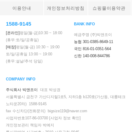
이용안내
개인정보처리방침
쇼핑몰이용약관
1588-9145
BANK INFO
[온라인]
평일(월-금)
10:30
~
18:00
예금주명 (주)빅앤조이
(휴무:토/일/공휴일)
농협 301-0385-8649-11
[매장]
평일(월-금)
10:30
~
19:00
국민 816-01-0351-564
토/일/공휴일
13:00
~
19:00
신한 140-008-844786
(휴무:설날/추석 당일)
COMPANY INFO
주식회사 빅앤조이
대표 박성권
서울특별시 금천구 가산디지털1로5, 지하1층 b120호(가산동, 대륭테크
노타운20차) 1588-9145
fax 수신차단(전화문의) bigsize119@naver.com
사업자번호107-86-03700
[사업자 정보 확인]
개인정보관리 책임자 박예지