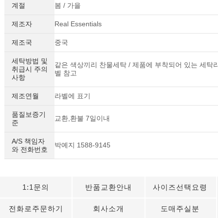
계절
봄 / 가을
제조자
Real Essentials
제조국
중국
세탁방법 및
같은 색상끼리 찬물세탁 / 제품에 부착되어 있는 세탁
취급시 주의
벨 참고
사항
제조연월
라벨에 표기
품질보증기
교환,환불 7일이내
준
A/S 책임자
박예지 1588-9145
와 전화번호
1:1문의
반품교환안내
사이즈선택요령
전화로주문하기
회사소개
도매주실분