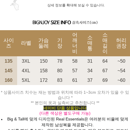
상세 정보를 확대해 보실 수 있습니다.
어
소
소
사이
가슴
기
깨
매
허리
라벨
매
즈
둘레
장
너
길
권장
통
비
이
135
3XL
150
78
58
31
64
~50
145
4XL
158
80
57
34
67
~54
160
5XL
172
83
61
37
69
~60
* 상품사이즈 치수는 재는 방법과 위치에 따라 1~3cm 오차가 있을 수 있
습니다 *
** 본인의 옷과 실측비교 추천합니다 **
네이비 단품 상품입니다
(다른 색상은 별도구매 가능)
Big & Tall에 맞게 디자인된 Real Essentials은 여러분의 비율에 맞게
제작된 남성복을 제공합니다.