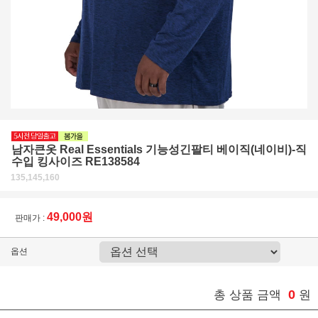
남자큰옷 Real Essentials 기능성긴팔티 베이직(네이비)-직
수입 킹사이즈 RE138584
135,145,160
49,000원
판매가 :
옵션
0
총 상품 금액
원