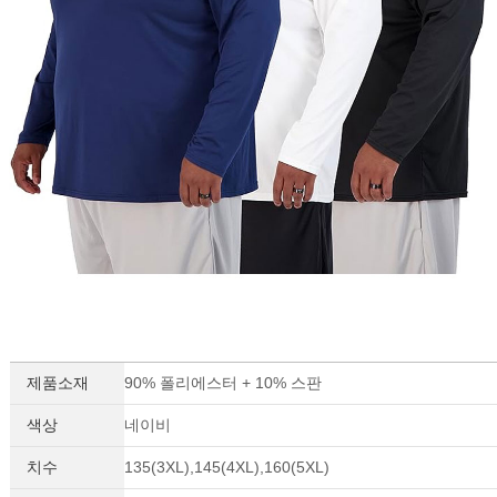
제품소재
90% 폴리에스터 + 10% 스판
색상
네이비
치수
135(3XL),145(4XL),160(5XL)