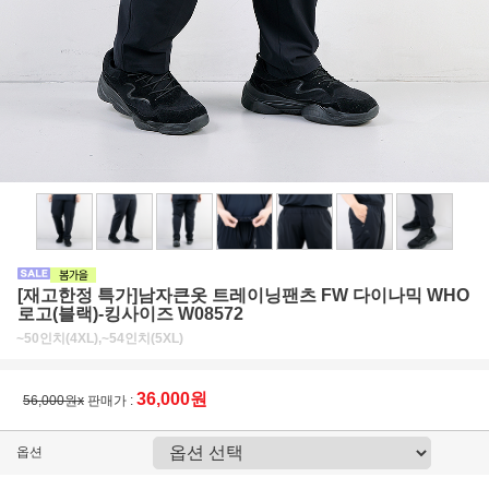
[재고한정 특가]남자큰옷 트레이닝팬츠 FW 다이나믹 WHO
로고(블랙)-킹사이즈 W08572
~50인치(4XL),~54인치(5XL)
36,000원
56,000원x
판매가 :
옵션