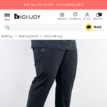
회원가입시 첫구매 20%
사이즈1회무료교환권
0
매장안내
마이페이지
로그인
장바구니
메뉴
트레이닝
트레이닝긴바지
사이즈 48 이상