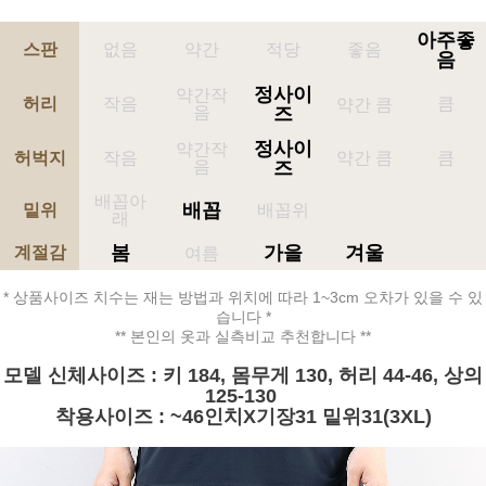
아주좋
스판
없음
약간
적당
좋음
음
정사이
약간작
허리
작음
큼
약간 큼
음
즈
정사이
약간작
허벅지
작음
약간 큼
큼
음
즈
배꼽아
배꼽
밑위
배꼽위
래
봄
가을
겨울
계절감
여름
* 상품사이즈 치수는 재는 방법과 위치에 따라 1~3cm 오차가 있을 수 있
습니다 *
** 본인의 옷과 실측비교 추천합니다 **
모델 신체사이즈 : 키 184, 몸무게 130, 허리 44-46, 상의
125-130
착용사이즈 : ~46인치X기장31 밑위31(3XL)