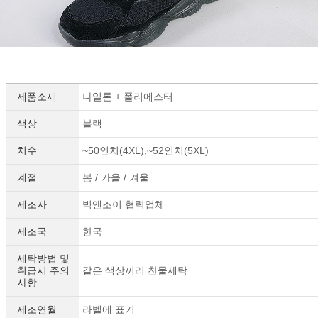
제품소재
나일론 + 폴리에스터
색상
블랙
치수
~50인치(4XL),~52인치(5XL)
계절
봄 / 가을 / 겨울
제조자
빅앤조이 협력업체
제조국
한국
세탁방법 및
취급시 주의
같은 색상끼리 찬물세탁
사항
제조연월
라벨에 표기