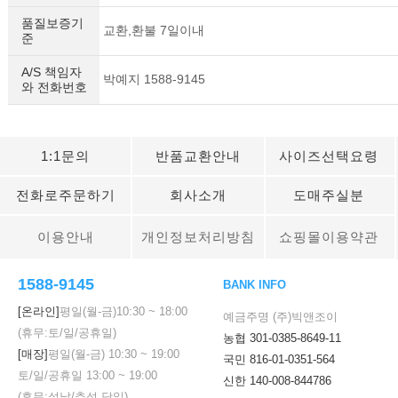
품질보증기
교환,환불 7일이내
준
A/S 책임자
박예지 1588-9145
와 전화번호
1:1문의
반품교환안내
사이즈선택요령
전화로주문하기
회사소개
도매주실분
이용안내
개인정보처리방침
쇼핑몰이용약관
1588-9145
BANK INFO
[온라인]
평일(월-금)
10:30
~
18:00
예금주명 (주)빅앤조이
(휴무:토/일/공휴일)
농협 301-0385-8649-11
[매장]
평일(월-금)
10:30
~
19:00
국민 816-01-0351-564
토/일/공휴일
13:00
~
19:00
신한 140-008-844786
(휴무:설날/추석 당일)