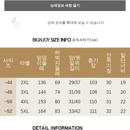
상세정보 새창 열기
상세 정보를 확대해 보실 수 있습니다.
허
안
밑
엉덩
벅
앞/뒷
사이
총기
쪽
단
라벨
이둘
지
밑위
즈
장
기
너
레
둘
길이
장
비
레
~44
2XL
136
69
29/37
103
30
19
~46
3XL
144
74
31/39
108
31
20
~50
4XL
153
80
31/40
110
31
22
~52
5XL
164
83
33/42
111
32
22