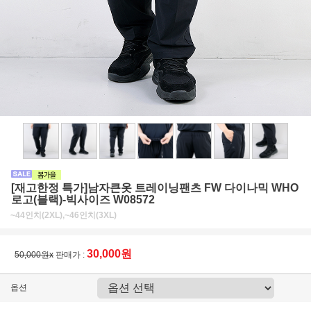
[재고한정 특가]남자큰옷 트레이닝팬츠 FW 다이나믹 WHO
로고(블랙)-빅사이즈 W08572
~44인치(2XL),~46인치(3XL)
30,000원
50,000원x
판매가 :
옵션