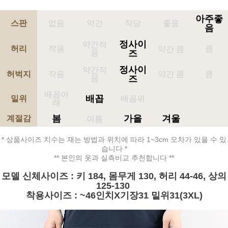
아주좋
스판
없음
약간
적당
좋음
음
정사이
약간작
허리
작음
큼
약간 큼
음
즈
정사이
약간작
허벅지
작음
약간 큼
큼
음
즈
배꼽아
배꼽
밑위
배꼽위
래
봄
가을
겨울
계절감
여름
* 상품사이즈 치수는 재는 방법과 위치에 따라 1~3cm 오차가 있을 수 있
습니다 *
** 본인의 옷과 실측비교 추천합니다 **
모델 신체사이즈 : 키 184, 몸무게 130, 허리 44-46, 상의
125-130
착용사이즈 : ~46인치X기장31 밑위31(3XL)