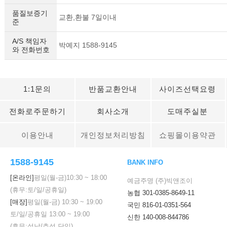
품질보증기
교환,환불 7일이내
준
A/S 책임자
박예지 1588-9145
와 전화번호
1:1문의
반품교환안내
사이즈선택요령
전화로주문하기
회사소개
도매주실분
이용안내
개인정보처리방침
쇼핑몰이용약관
1588-9145
BANK INFO
[온라인]
평일(월-금)
10:30
~
18:00
예금주명 (주)빅앤조이
(휴무:토/일/공휴일)
농협 301-0385-8649-11
[매장]
평일(월-금)
10:30
~
19:00
국민 816-01-0351-564
토/일/공휴일
13:00
~
19:00
신한 140-008-844786
(휴무:설날/추석 당일)