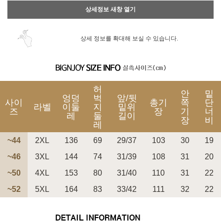
상세정보 새창 열기
상세 정보를 확대해 보실 수 있습니다.
허
안
밑
엉덩
벅
앞/뒷
사이
총기
쪽
단
라벨
이둘
지
밑위
즈
장
기
너
레
둘
길이
장
비
레
~44
2XL
136
69
29/37
103
30
19
~46
3XL
144
74
31/39
108
31
20
~50
4XL
153
80
31/40
110
31
22
~52
5XL
164
83
33/42
111
32
22