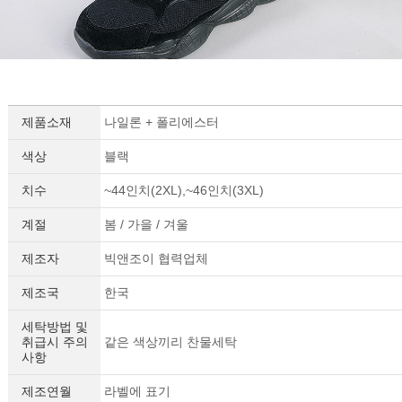
제품소재
나일론 + 폴리에스터
색상
블랙
치수
~44인치(2XL),~46인치(3XL)
계절
봄 / 가을 / 겨울
제조자
빅앤조이 협력업체
제조국
한국
세탁방법 및
취급시 주의
같은 색상끼리 찬물세탁
사항
제조연월
라벨에 표기