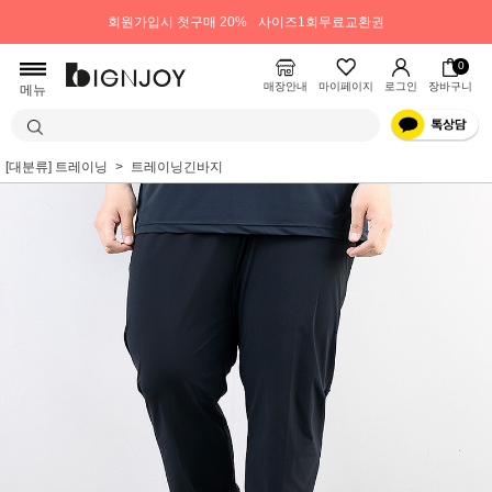
회원가입시 첫구매 20%
사이즈1회무료교환권
0
매장안내
마이페이지
로그인
장바구니
메뉴
[대분류] 트레이닝
트레이닝긴바지