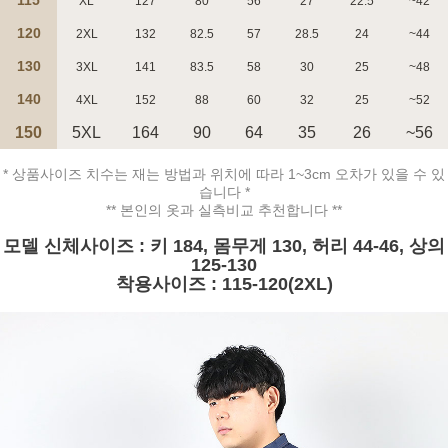
XL
127
80
56
27
22.5
~42
120
2XL
132
82.5
57
28.5
24
~44
130
3XL
141
83.5
58
30
25
~48
140
4XL
152
88
60
32
25
~52
페이코 ID로 페
PAYCO 바로구매
150
5XL
164
90
64
35
26
~56
* 상품사이즈 치수는 재는 방법과 위치에 따라 1~3cm 오차가 있을 수 있
습니다 *
** 본인의 옷과 실측비교 추천합니다 **
모델 신체사이즈 : 키 184, 몸무게 130, 허리 44-46, 상의
125-130
착용사이즈 : 115-120(2XL)