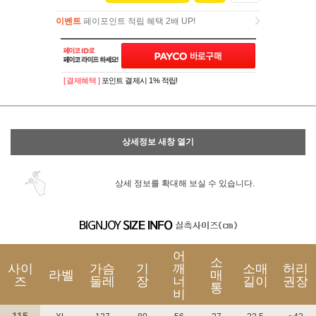
이벤트
페이포인트 적립 혜택 2배 UP!
이벤트
페이포인트 적립 혜택 2배 UP!
[ 결제혜택 ]
포인트 결제시 1% 적립!
상세정보 새창 열기
상세 정보를 확대해 보실 수 있습니다.
어
소
사이
가슴
기
깨
소매
허리
라벨
매
즈
둘레
장
너
길이
권장
통
비
115