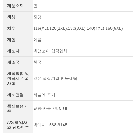
제품소재
면
색상
진청
치수
115(XL),120(2XL),130(3XL),140(4XL),150(5XL)
계절
여름
제조자
빅앤조이 협력업체
제조국
한국
세탁방법 및
취급시 주의
같은 색상끼리 찬물세탁
사항
제조연월
라벨에 표기
품질보증기
교환,환불 7일이내
준
A/S 책임자
박예지 1588-9145
와 전화번호