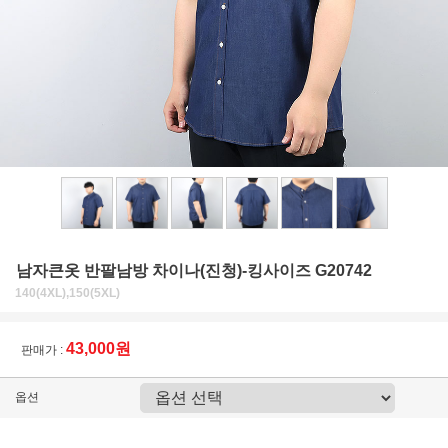
남자큰옷 반팔남방 차이나(진청)-킹사이즈 G20742
140(4XL),150(5XL)
43,000원
판매가 :
옵션