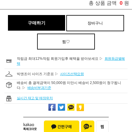
0
총 상품 금액
원
구매하기
장바구니
찜♡
적립금 최대12%적립 회원가입후 혜택을 받아보세요 ▷
회원등급별혜
택
빅앤조이 사이즈 기준표 ▷
사이즈선택요령
배송비 총 결제금액이 50,000원 미만시 배송비 2,500원이 청구됩니
다. ▷
배송비부과기준
실시간 재고 및 매장위치