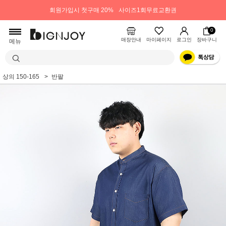
회원가입시 첫구매 20%
사이즈1회무료교환권
0
매장안내
마이페이지
로그인
장바구니
메뉴
상의 150-165
반팔