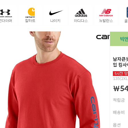
남자큰옷
입 킹사
135(2XL
￦54
적립금
배송비
옵션