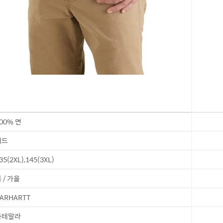
00% 면
레드
35(2XL),145(3XL)
 / 가을
ARHARTT
과테말라