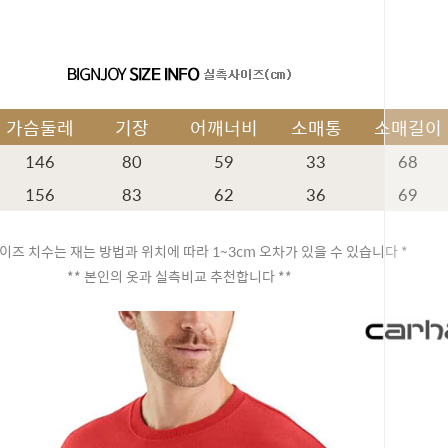
가슴둘레
기장
어깨너비
소매통
소매길이
146
80
59
33
68
156
83
62
36
69
이즈 치수는 재는 방법과 위치에 따라 1~3cm 오차가 있을 수 있습니다 *
** 본인의 옷과 실측비교 추천합니다 **
페이코 ID