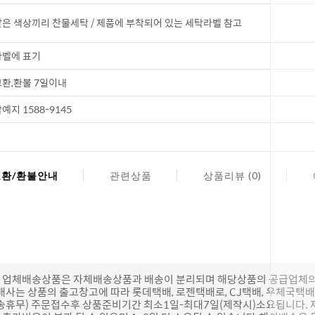
은 색상끼리 찬물세탁 / 제품에 부착되어 있는 세탁라벨 참고
코 라이프 
벨에 표기
환,환불 7일이내
예지 1588-9145
교환/환불안내
관련상품
상품리뷰 (0)
(단, 업체배송상품은 자체배송상품과 배송이 분리되며 해당상품의 공급업체
배사는 상품의 출고창고에 따라 롯데택배, 로젠택배로, CJ택배, 우체국택
송휴무) 주문접수후 상품준비기간 최소1일-최대7일(제작시)소요됩니다.