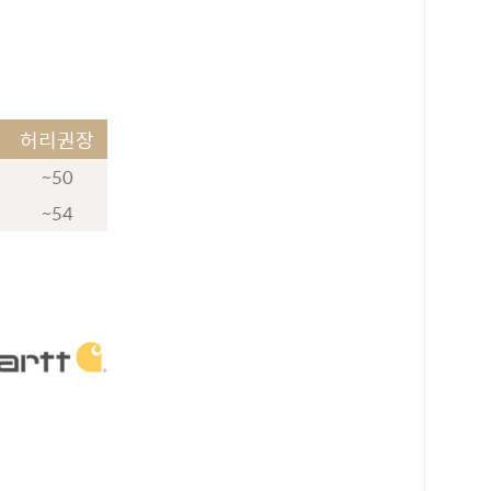
허리권장
~50
~54
로 페이
PAYCO 바로구매