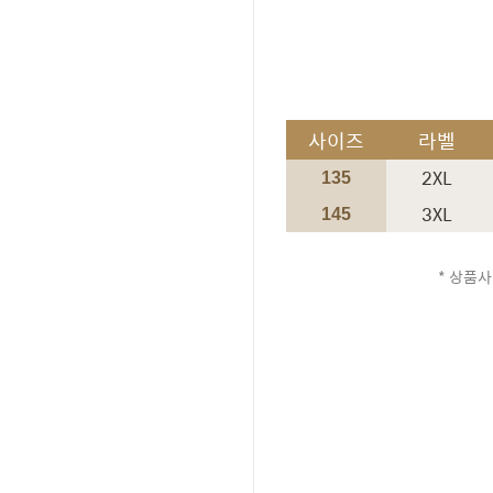
사이즈
라벨
2XL
135
3XL
145
* 상품사