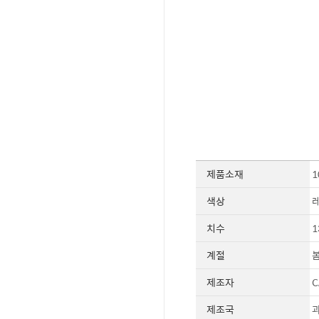
제품소재
1
색상
치수
1
계절
봄
제조자
C
제조국