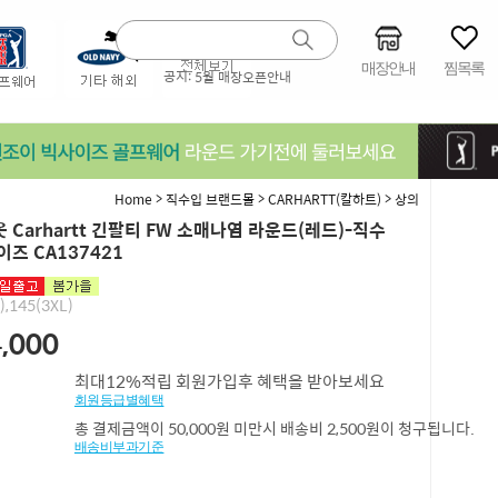
매장안내
찜목록
공지:
5월 매장오픈안내
>
>
>
Home
직수입 브랜드몰
CARHARTT(칼하트)
상의
 Carhartt 긴팔티 FW 소매나염 라운드(레드)-직수
이즈 CA137421
),145(3XL)
,000
최대12%적립 회원가입후 혜택을 받아보세요
회원등급별혜택
총 결제금액이 50,000원 미만시 배송비 2,500원이 청구됩니다.
배송비부과기준