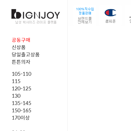
공동구매
신상품
당일출고상품
튼튼의자
105-110
115
120-125
130
135-145
150-165
170이상