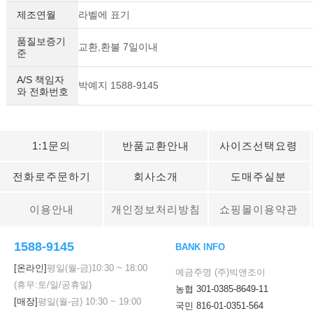
제조연월
라벨에 표기
품질보증기
교환,환불 7일이내
준
A/S 책임자
박예지 1588-9145
와 전화번호
1:1문의
반품교환안내
사이즈선택요령
세요!
전화로주문하기
회사소개
도매주실분
이용안내
개인정보처리방침
쇼핑몰이용약관
1588-9145
BANK INFO
[온라인]
평일(월-금)
10:30
~
18:00
예금주명 (주)빅앤조이
(휴무:토/일/공휴일)
농협 301-0385-8649-11
[매장]
평일(월-금)
10:30
~
19:00
국민 816-01-0351-564