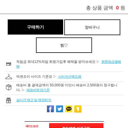
0
총 상품 금액
원
구매하기
장바구니
찜♡
적립금 최대12%적립 회원가입후 혜택을 받아보세요 ▷
회원등급별혜
택
빅앤조이 사이즈 기준표 ▷
사이즈선택요령
배송비 총 결제금액이 50,000원 미만시 배송비 2,500원이 청구됩니
다. ▷
배송비부과기준
실시간 재고 및 매장위치