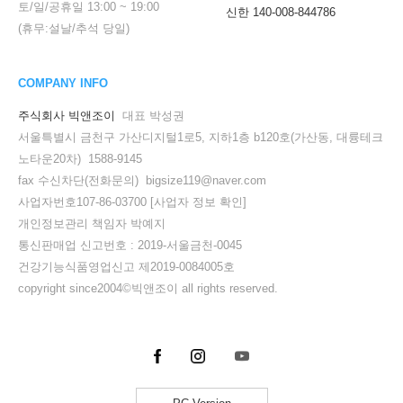
토/일/공휴일
13:00
~
19:00
신한 140-008-844786
(휴무:설날/추석 당일)
COMPANY INFO
주식회사 빅앤조이
대표 박성권
서울특별시 금천구 가산디지털1로5, 지하1층 b120호(가산동, 대륭테크
노타운20차) 1588-9145
fax 수신차단(전화문의) bigsize119@naver.com
사업자번호107-86-03700
[사업자 정보 확인]
개인정보관리 책임자 박예지
통신판매업 신고번호 : 2019-서울금천-0045
건강기능식품영업신고 제2019-0084005호
copyright since2004©빅앤조이 all rights reserved.