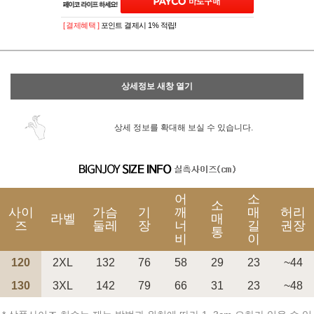
[ 결제혜택 ]
포인트 결제시 1% 적립!
상세정보 새창 열기
상세 정보를 확대해 보실 수 있습니다.
어
소
소
사이
가슴
기
깨
매
허리
라벨
매
즈
둘레
장
너
길
권장
통
비
이
120
2XL
132
76
58
29
23
~44
130
3XL
142
79
66
31
23
~48