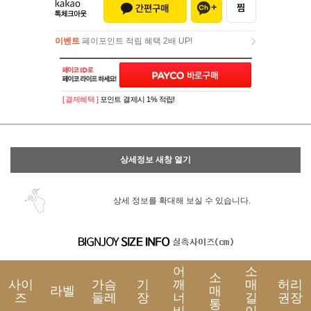
이벤트
페이포인트 적립 혜택 2배 UP!
이벤트
페이포인트 적립 혜택 2배 UP!
[ 결제혜택 ]
포인트 결제시 1% 적립!
상세정보 새창 열기
상세 정보를 확대해 보실 수 있습니다.
어
소
소
사이
가슴
기
깨
매
허리
라벨
매
즈
둘레
장
너
길
권장
통