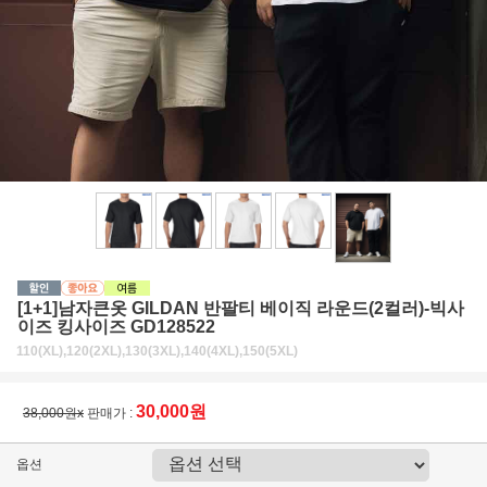
[1+1]남자큰옷 GILDAN 반팔티 베이직 라운드(2컬러)-빅사
이즈 킹사이즈 GD128522
110(XL),120(2XL),130(3XL),140(4XL),150(5XL)
30,000원
38,000원x
판매가 :
옵션