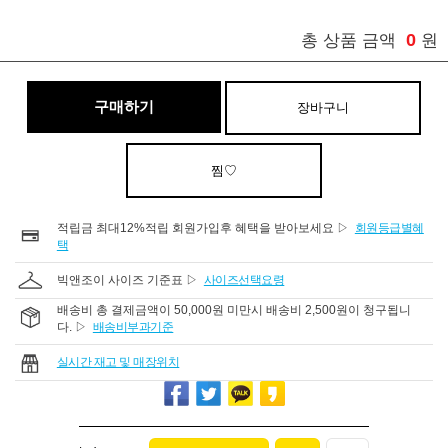
0
총 상품 금액
원
구매하기
장바구니
찜♡
적립금 최대12%적립 회원가입후 혜택을 받아보세요 ▷
회원등급별혜
택
빅앤조이 사이즈 기준표 ▷
사이즈선택요령
배송비 총 결제금액이 50,000원 미만시 배송비 2,500원이 청구됩니
다. ▷
배송비부과기준
실시간 재고 및 매장위치