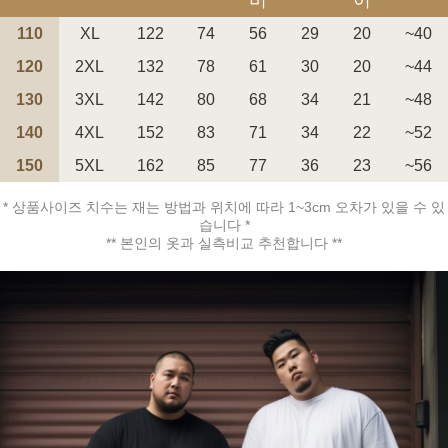
비
이
110
XL
122
74
56
29
20
~40
120
2XL
132
78
61
30
20
~44
130
3XL
142
80
68
34
21
~48
140
4XL
152
83
71
34
22
~52
페이코 ID로 페
PAYCO 바로구매
150
5XL
162
85
77
36
23
~56
* 상품사이즈 치수는 재는 방법과 위치에 따라 1~3cm 오차가 있을 수 있
습니다 *
** 본인의 옷과 실측비교 추천합니다 **