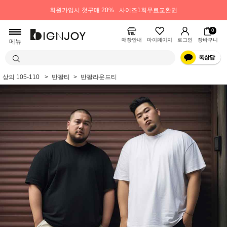
회원가입시 첫구매 20%
사이즈1회무료교환권
0
매장안내
마이페이지
로그인
장바구니
메뉴
상의 105-110
반팔티
반팔라운드티