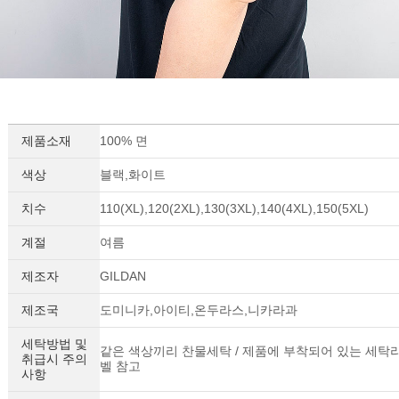
제품소재
100% 면
색상
블랙,화이트
치수
110(XL),120(2XL),130(3XL),140(4XL),150(5XL)
계절
여름
제조자
GILDAN
제조국
도미니카,아이티,온두라스,니카라과
세탁방법 및
같은 색상끼리 찬물세탁 / 제품에 부착되어 있는 세탁
취급시 주의
벨 참고
사항