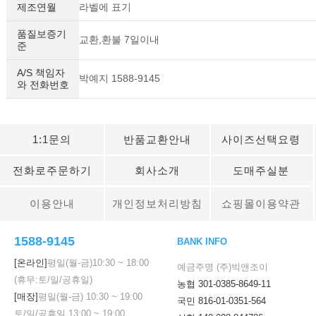
제조연월
라벨에 표기
품질보증기
교환,환불 7일이내
준
A/S 책임자
박예지 1588-9145
와 전화번호
1:1문의
반품교환안내
사이즈선택요령
전화로주문하기
회사소개
도매주실분
이용안내
개인정보처리방침
쇼핑몰이용약관
1588-9145
BANK INFO
[온라인]
평일(월-금)
10:30
~
18:00
예금주명 (주)빅앤조이
(휴무:토/일/공휴일)
농협 301-0385-8649-11
[매장]
평일(월-금)
10:30
~
19:00
국민 816-01-0351-564
토/일/공휴일
13:00
~
19:00