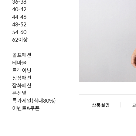
36-38
40-42
44-46
48-52
54-60
62이상
골프패션
테마몰
트레이닝
정장패션
잡화패션
큰신발
특가세일(최대80%)
상품설명
이벤트&쿠폰