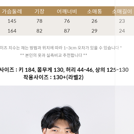
가슴둘레
기장
어깨너비
소매통
소매길이
145
78
76
26
23
164
82
87
29
24
이즈 치수는 재는 방법과 위치에 따라 1~3cm 오차가 있을 수 있습니다 *
** 본인의 옷과 실측비교 추천합니다 **
이즈 : 키 184, 몸무게 130, 허리 44-46, 상의 125-130
착용사이즈 : 130+(라벨2)