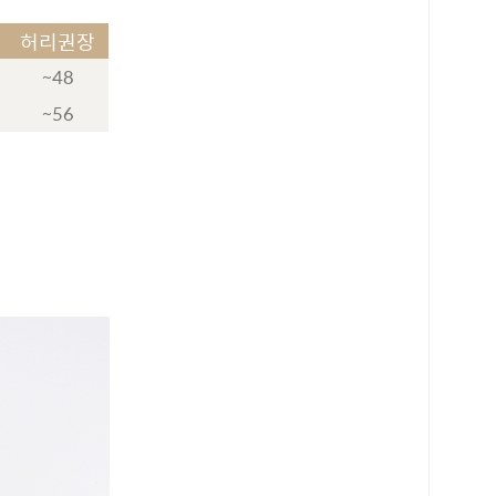
허리권장
~48
~56