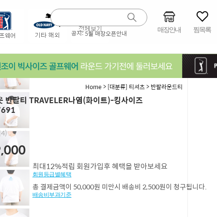
매장안내
찜목록
공지:
5월 매장오픈안내
>
>
Home
[대분류] 티셔츠
반팔라운드티
 반팔티 TRAVELER나염(화이트)-킹사이즈
7691
4)
,000
최대12%적립 회원가입후 혜택을 받아보세요
회원등급별혜택
총 결제금액이 50,000원 미만시 배송비 2,500원이 청구됩니다.
배송비부과기준