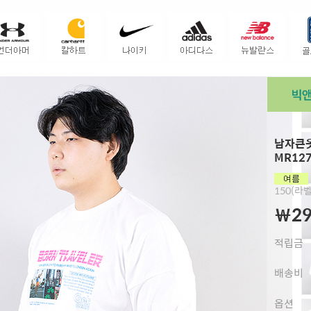
남자큰옷
MR12
150(라벨
￦29
적립금
배송비
옵션