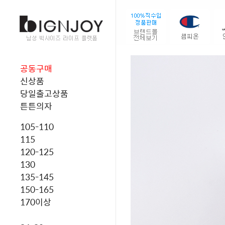
공동구매
신상품
당일출고상품
튼튼의자
105-110
115
120-125
130
135-145
150-165
170이상