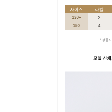
사이즈
라벨
2
130+
4
150
* 상품사
모델 신체사