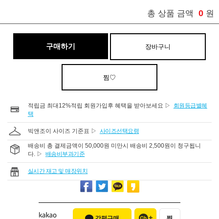
0
총 상품 금액
원
구매하기
장바구니
찜♡
적립금 최대12%적립 회원가입후 혜택을 받아보세요 ▷
회원등급별혜
택
빅앤조이 사이즈 기준표 ▷
사이즈선택요령
배송비 총 결제금액이 50,000원 미만시 배송비 2,500원이 청구됩니
다. ▷
배송비부과기준
실시간 재고 및 매장위치