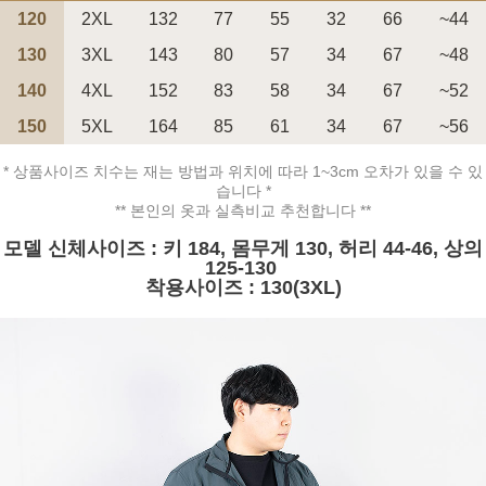
120
2XL
132
77
55
32
66
~44
130
3XL
143
80
57
34
67
~48
140
4XL
152
83
58
34
67
~52
150
5XL
164
85
61
34
67
~56
페이코 ID로 페
PAYCO 바로구매
* 상품사이즈 치수는 재는 방법과 위치에 따라 1~3cm 오차가 있을 수 있
습니다 *
** 본인의 옷과 실측비교 추천합니다 **
모델 신체사이즈 : 키 184, 몸무게 130, 허리 44-46, 상의
125-130
착용사이즈 : 130(3XL)