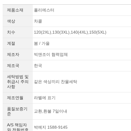
제품소재
폴리에스터
색상
차콜
치수
120(2XL),130(3XL),140(4XL),150(5XL)
계절
봄 / 가을
제조자
빅앤조이 협력업체
제조국
한국
세탁방법 및
취급시 주의
같은 색상끼리 찬물세탁
사항
제조연월
라벨에 표기
품질보증기
교환,환불 7일이내
준
A/S 책임자
박예지 1588-9145
와 전화번호