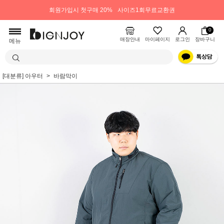
회원가입시 첫구매 20%
사이즈1회무료교환권
0
매장안내
마이페이지
로그인
장바구니
메뉴
[대분류] 아우터
바람막이