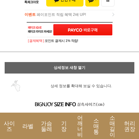
이벤트
페이포인트 적립 혜택 2배 UP!
이벤트
페이포인트 적립 혜택 2배 UP!
[ 결제혜택 ]
포인트 결제시 1% 적립!
상세정보 새창 열기
상세 정보를 확대해 보실 수 있습니다.
어
소
소
사이
가슴
기
깨
매
허리
라벨
매
즈
둘레
장
너
길
권장
통
비
이