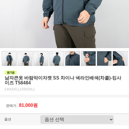
남자큰옷 바람막이자켓 SS 차이나 넥라인배색(차콜)-킹사
이즈 T58484
140(4XL),150(5XL)
81,000원
판매가 :
옵션