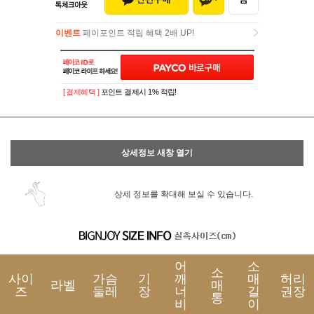
이벤트
페이포인트 적립 혜택 2배 UP!
이벤트
페이포인트 적립 혜택 2배 UP!
[ 결제혜택 ]
포인트 결제시 1% 적립!
상세정보 새창 열기
상세 정보를 확대해 보실 수 있습니다.
어
소
소
사이
가슴
기
깨
매
허리
라벨
매
즈
둘레
장
너
길
권장
통
비
이