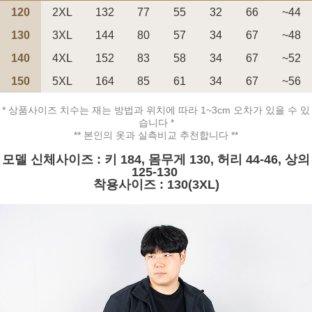
120
2XL
132
77
55
32
66
~44
130
3XL
144
80
57
34
67
~48
140
4XL
152
83
58
34
67
~52
150
5XL
164
85
61
34
67
~56
페이코 ID로 페
PAYCO 바로구매
* 상품사이즈 치수는 재는 방법과 위치에 따라 1~3cm 오차가 있을 수 있
습니다 *
** 본인의 옷과 실측비교 추천합니다 **
모델 신체사이즈 : 키 184, 몸무게 130, 허리 44-46, 상의
125-130
착용사이즈 : 130(3XL)