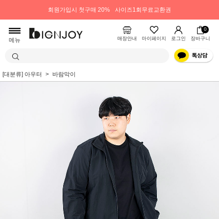
회원가입시 첫구매 20%
사이즈1회무료교환권
0
매장안내
마이페이지
로그인
장바구니
메뉴
[대분류] 아우터
바람막이