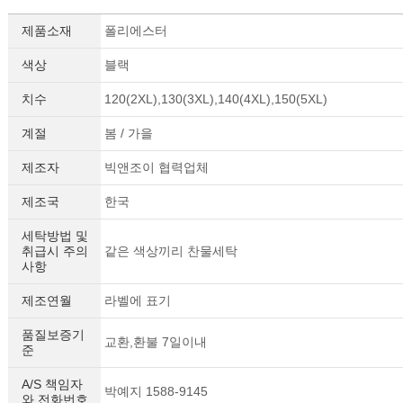
제품소재
폴리에스터
색상
블랙
치수
120(2XL),130(3XL),140(4XL),150(5XL)
계절
봄 / 가을
제조자
빅앤조이 협력업체
제조국
한국
세탁방법 및
취급시 주의
같은 색상끼리 찬물세탁
사항
제조연월
라벨에 표기
품질보증기
교환,환불 7일이내
준
A/S 책임자
박예지 1588-9145
와 전화번호