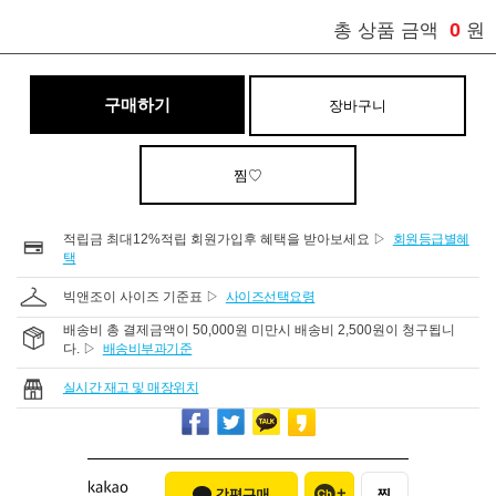
0
총 상품 금액
원
구매하기
장바구니
찜♡
적립금 최대12%적립 회원가입후 혜택을 받아보세요 ▷
회원등급별혜
택
빅앤조이 사이즈 기준표 ▷
사이즈선택요령
배송비 총 결제금액이 50,000원 미만시 배송비 2,500원이 청구됩니
다. ▷
배송비부과기준
실시간 재고 및 매장위치