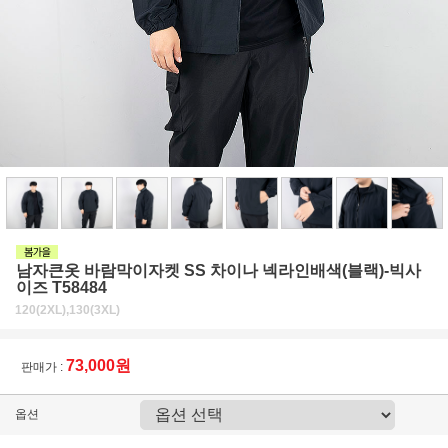
남자큰옷 바람막이자켓 SS 차이나 넥라인배색(블랙)-빅사
이즈 T58484
120(2XL),130(3XL)
73,000원
판매가 :
옵션