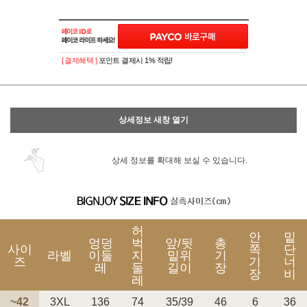
[ 결제혜택 ]
포인트 결제시 1% 적립!
상세정보 새창 열기
상세 정보를 확대해 보실 수 있습니다.
허
안
밑
엉덩
벅
앞/뒷
총
사이
쪽
단
라벨
이둘
지
밑위
기
즈
기
너
레
둘
길이
장
장
비
레
~42
3XL
136
74
35/39
46
6
36