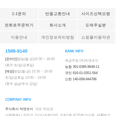
1:1문의
반품교환안내
사이즈선택요령
전화로주문하기
회사소개
도매주실분
이용안내
개인정보처리방침
쇼핑몰이용약관
1588-9145
BANK INFO
[온라인]
평일(월-금)
10:30
~
18:00
예금주명 (주)빅앤조이
(휴무:토/일/공휴일)
농협 301-0385-8649-11
[매장]
평일(월-금)
10:30
~
19:00
국민 816-01-0351-564
토/일/공휴일
13:00
~
19:00
신한 140-008-844786
(휴무:설날/추석 당일)
COMPANY INFO
주식회사 빅앤조이
대표 박성권
서울특별시 금천구 가산디지털1로5, 지하1층 b120호(가산동, 대륭테크