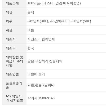
제품소재
100% 폴리에스터 (안감:메쉬이중겹)
색상
블랙
치수
~42인치(3XL),~46인치(4XL),~50인치(5XL)
계절
여름
제조자
빅앤조이 협력업체
제조국
한국
세탁방법 및
취급시 주의
같은 색상끼리 찬물세탁
사항
제조연월
라벨에 표기
품질보증기
교환,환불 7일이내
준
A/S 책임자
박예지 1588-9145
와 전화번호