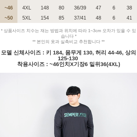
~46
4XL
148
80
36/39
47
6
38
~50
5XL
154
85
37/41
48
6
41
페이코 ID로 페
PAYCO 바로구매
* 상품사이즈 치수는 재는 방법과 위치에 따라 1~3cm 오차가 있을 수 있
습니다 *
** 본인의 옷과 실측비교 추천합니다 **
모델 신체사이즈 : 키 184, 몸무게 130, 허리 44-46, 상의
125-130
착용사이즈 : ~46인치X기장6 밑위36(4XL)