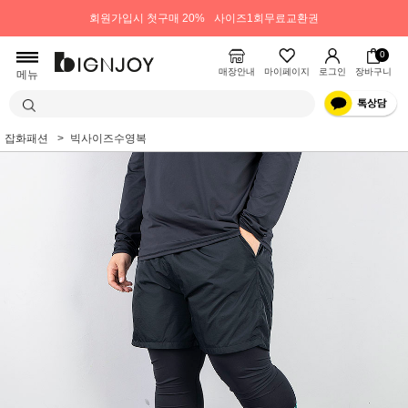
회원가입시 첫구매 20%
사이즈1회무료교환권
0
매장안내
마이페이지
로그인
장바구니
메뉴
잡화패션
빅사이즈수영복