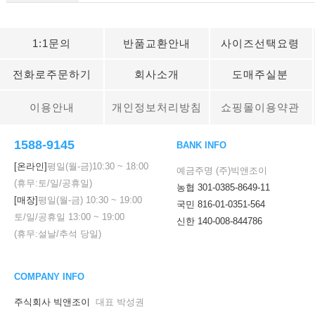
1:1문의
반품교환안내
사이즈선택요령
전화로주문하기
회사소개
도매주실분
이용안내
개인정보처리방침
쇼핑몰이용약관
1588-9145
BANK INFO
[온라인]
평일(월-금)
10:30
~
18:00
예금주명 (주)빅앤조이
(휴무:토/일/공휴일)
농협 301-0385-8649-11
[매장]
평일(월-금)
10:30
~
19:00
국민 816-01-0351-564
토/일/공휴일
13:00
~
19:00
신한 140-008-844786
(휴무:설날/추석 당일)
COMPANY INFO
주식회사 빅앤조이
대표 박성권