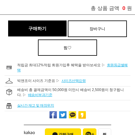
0
총 상품 금액
원
구매하기
장바구니
찜♡
적립금 최대12%적립 회원가입후 혜택을 받아보세요 ▷
회원등급별혜
택
빅앤조이 사이즈 기준표 ▷
사이즈선택요령
배송비 총 결제금액이 50,000원 미만시 배송비 2,500원이 청구됩니
다. ▷
배송비부과기준
실시간 재고 및 매장위치