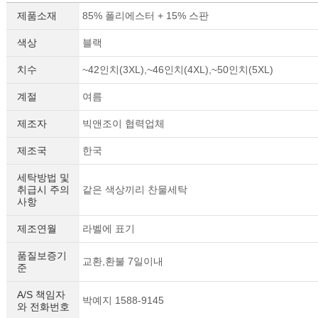
제품소재
85% 폴리에스터 + 15% 스판
색상
블랙
치수
~42인치(3XL),~46인치(4XL),~50인치(5XL)
계절
여름
제조자
빅앤조이 협력업체
제조국
한국
세탁방법 및
취급시 주의
같은 색상끼리 찬물세탁
사항
제조연월
라벨에 표기
품질보증기
교환,환불 7일이내
준
A/S 책임자
박예지 1588-9145
와 전화번호