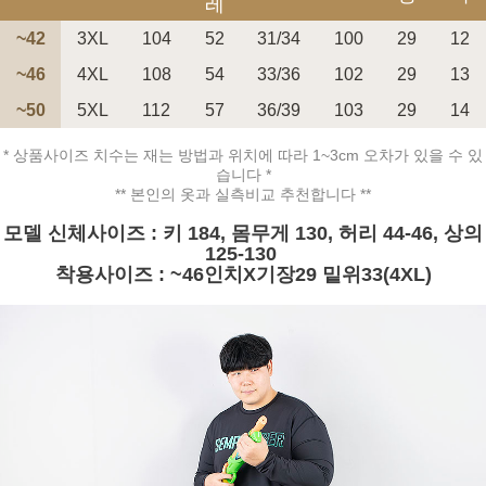
레
~42
3XL
104
52
31/34
100
29
12
~46
4XL
108
54
33/36
102
29
13
~50
5XL
112
57
36/39
103
29
14
페이코 ID로 페
PAYCO 바로구매
* 상품사이즈 치수는 재는 방법과 위치에 따라 1~3cm 오차가 있을 수 있
습니다 *
** 본인의 옷과 실측비교 추천합니다 **
모델 신체사이즈 : 키 184, 몸무게 130, 허리 44-46, 상의
125-130
착용사이즈 : ~46인치X기장29 밑위33(4XL)