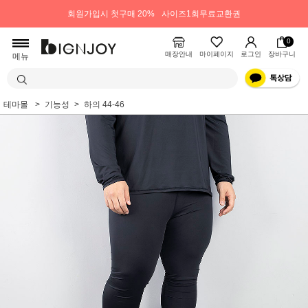
회원가입시 첫구매 20%
사이즈1회무료교환권
0
매장안내
마이페이지
로그인
장바구니
메뉴
테마몰
기능성
하의 44-46