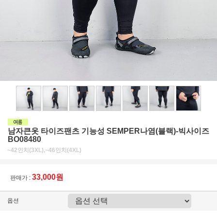
남자큰옷 타이즈팬츠 기능성 SEMPER나염(블랙)-빅사이즈
BO08480
~42인치(3XL),~46인치(4XL)
33,000원
판매가 :
옵션