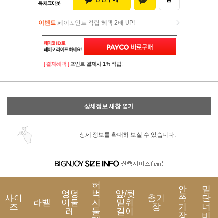
이벤트
페이포인트 적립 혜택 2배 UP!
이벤트
페이포인트 적립 혜택 2배 UP!
[ 결제혜택 ]
포인트 결제시 1% 적립!
상세정보 새창 열기
상세 정보를 확대해 보실 수 있습니다.
허
안
밑
엉덩
벅
앞/뒷
사이
총기
쪽
단
라벨
이둘
지
밑위
즈
장
기
너
레
둘
길이
장
비