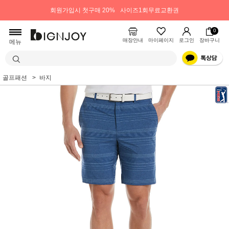
회원가입시 첫구매 20%
사이즈1회무료교환권
0
매장안내
마이페이지
로그인
장바구니
메뉴
골프패션
바지