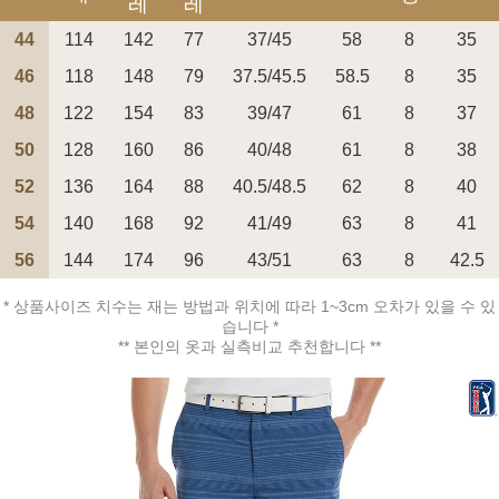
레
레
44
114
142
77
37/45
58
8
35
46
118
148
79
37.5/45.5
58.5
8
35
48
122
154
83
39/47
61
8
37
페이코 ID로 페
50
128
160
86
40/48
61
8
38
PAYCO 바로구매
52
136
164
88
40.5/48.5
62
8
40
54
140
168
92
41/49
63
8
41
56
144
174
96
43/51
63
8
42.5
* 상품사이즈 치수는 재는 방법과 위치에 따라 1~3cm 오차가 있을 수 있
습니다 *
** 본인의 옷과 실측비교 추천합니다 **