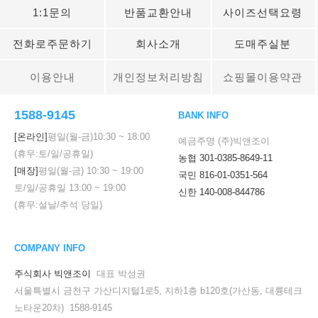
1:1문의
반품교환안내
사이즈선택요령
전화로주문하기
회사소개
도매주실분
이용안내
개인정보처리방침
쇼핑몰이용약관
1588-9145
BANK INFO
[온라인]
평일(월-금)
10:30
~
18:00
예금주명 (주)빅앤조이
(휴무:토/일/공휴일)
농협 301-0385-8649-11
[매장]
평일(월-금)
10:30
~
19:00
국민 816-01-0351-564
토/일/공휴일
13:00
~
19:00
신한 140-008-844786
(휴무:설날/추석 당일)
세요!
COMPANY INFO
주식회사 빅앤조이
대표 박성권
서울특별시 금천구 가산디지털1로5, 지하1층 b120호(가산동, 대륭테크
노타운20차) 1588-9145