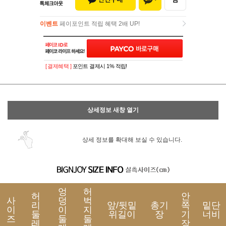
이벤트
페이포인트 적립 혜택 2배 UP!
이벤트
페이포인트 적립 혜택 2배 UP!
[ 결제혜택 ]
포인트 결제시 1% 적립!
상세정보 새창 열기
상세 정보를 확대해 보실 수 있습니다.
엉
허
허
안
사
덩
벅
리
앞/뒷밑
총기
쪽
밑단
이
이
지
둘
위길이
장
기
너비
즈
둘
둘
레
장