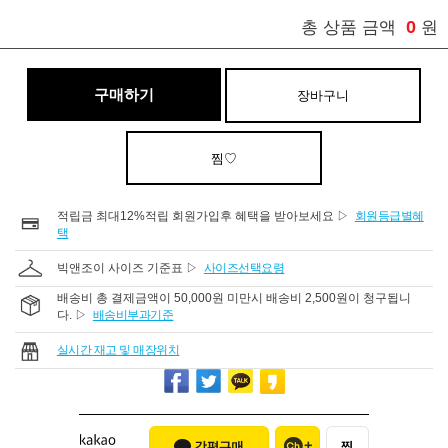
0
총 상품 금액
원
구매하기
장바구니
찜♡
적립금 최대12%적립 회원가입후 혜택을 받아보세요 ▷
회원등급별혜
택
빅앤조이 사이즈 기준표 ▷
사이즈선택요령
배송비 총 결제금액이 50,000원 미만시 배송비 2,500원이 청구됩니
다. ▷
배송비부과기준
실시간 재고 및 매장위치