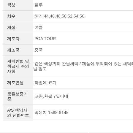
색상
블루
치수
허리 44,46,48,50,52.54,56
계절
여름
제조자
PGA TOUR
제조국
중국
세탁방법 및
같은 색상끼리 찬물세탁 / 제품에 부착되어 있는 세탁
취급시 주의
벨 참고
사항
제조연월
라벨에 표기
품질보증기
교환,환불 7일이내
준
A/S 책임자
박예지 1588-9145
와 전화번호