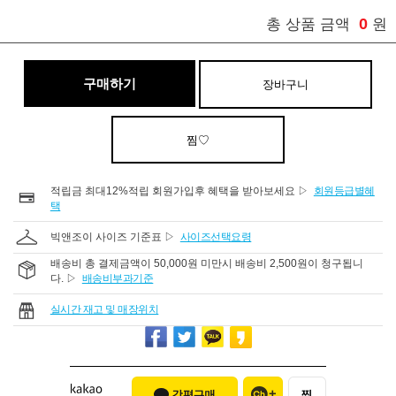
0
총 상품 금액
원
구매하기
장바구니
찜♡
적립금 최대12%적립 회원가입후 혜택을 받아보세요 ▷
회원등급별혜
택
빅앤조이 사이즈 기준표 ▷
사이즈선택요령
배송비 총 결제금액이 50,000원 미만시 배송비 2,500원이 청구됩니
다. ▷
배송비부과기준
실시간 재고 및 매장위치