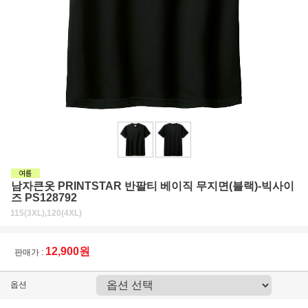
남자큰옷 PRINTSTAR 반팔티 베이직 무지면(블랙)-빅사이
즈 PS128792
115(3XL),120(4XL)
12,900원
판매가 :
옵션