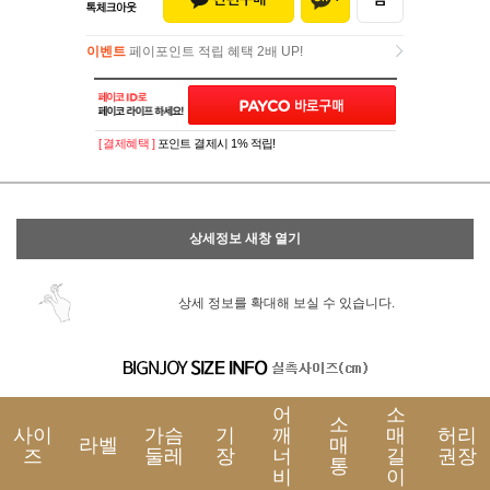
이벤트
페이포인트 적립 혜택 2배 UP!
이벤트
페이포인트 적립 혜택 2배 UP!
[ 결제혜택 ]
포인트 결제시 1% 적립!
상세정보 새창 열기
상세 정보를 확대해 보실 수 있습니다.
어
소
소
사이
가슴
기
깨
매
허리
라벨
매
즈
둘레
장
너
길
권장
통
비
이