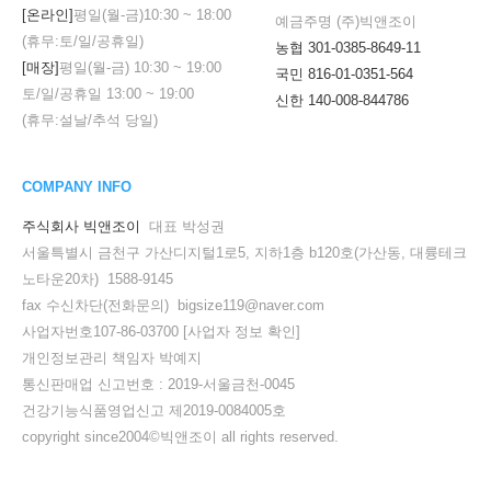
[온라인]
평일(월-금)
10:30
~
18:00
예금주명 (주)빅앤조이
(휴무:토/일/공휴일)
농협 301-0385-8649-11
[매장]
평일(월-금)
10:30
~
19:00
국민 816-01-0351-564
토/일/공휴일
13:00
~
19:00
신한 140-008-844786
(휴무:설날/추석 당일)
COMPANY INFO
주식회사 빅앤조이
대표 박성권
서울특별시 금천구 가산디지털1로5, 지하1층 b120호(가산동, 대륭테크
노타운20차) 1588-9145
fax 수신차단(전화문의) bigsize119@naver.com
사업자번호107-86-03700
[사업자 정보 확인]
개인정보관리 책임자 박예지
세요!
통신판매업 신고번호 : 2019-서울금천-0045
건강기능식품영업신고 제2019-0084005호
copyright since2004©빅앤조이 all rights reserved.