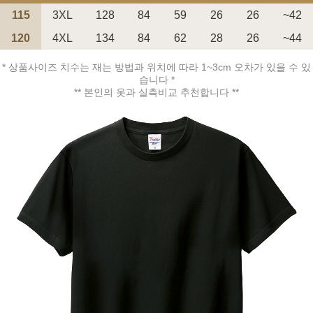
115
3XL
128
84
59
26
26
~42
120
4XL
134
84
62
28
26
~44
* 상품사이즈 치수는 재는 방법과 위치에 따라 1~3cm 오차가 있을 수 있
습니다 *
페이코 ID로 페
** 본인의 옷과 실측비교 추천합니다 **
PAYCO 바로구매