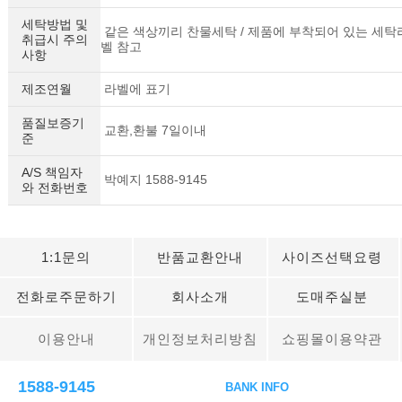
세탁방법 및
같은 색상끼리 찬물세탁 / 제품에 부착되어 있는 세탁
취급시 주의
벨 참고
사항
제조연월
라벨에 표기
품질보증기
교환,환불 7일이내
준
A/S 책임자
박예지 1588-9145
와 전화번호
1:1문의
반품교환안내
사이즈선택요령
전화로주문하기
회사소개
도매주실분
이용안내
개인정보처리방침
쇼핑몰이용약관
1588-9145
BANK INFO