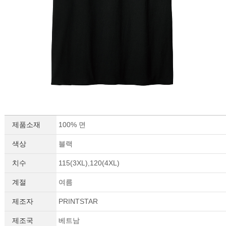
이코 라이프 하
제품소재
100% 면
색상
블랙
치수
115(3XL),120(4XL)
계절
여름
제조자
PRINTSTAR
제조국
베트남