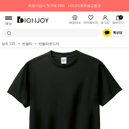
회원가입시 첫구매 20%
사이즈1회무료교환권
0
매장안내
마이페이지
로그인
장바구니
메뉴
상의 115
반팔티
반팔라운드티