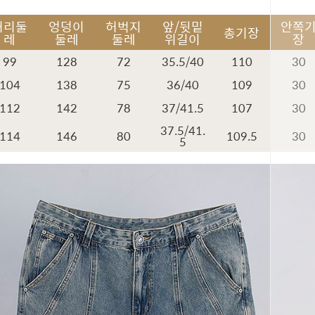
허리둘
엉덩이
허벅지
앞/뒷밑
안쪽
총기장
레
둘레
둘레
위길이
장
99
128
72
35.5/40
110
30
104
138
75
36/40
109
30
112
142
78
37/41.5
107
30
37.5/41.
114
146
80
109.5
30
5
페이코 ID