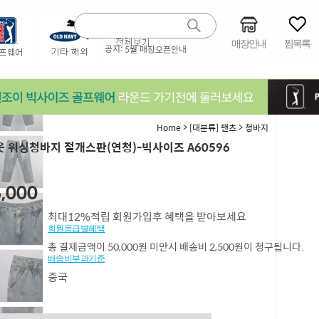
매장안내
찜목록
공지:
5월 매장오픈안내
>
>
Home
[대분류] 팬츠
청바지
 워싱청바지 절개스판(연청)-빅사이즈 A60596
4,46
,000
최대12%적립 회원가입후 혜택을 받아보세요
회원등급별혜택
총 결제금액이 50,000원 미만시 배송비 2,500원이 청구됩니다.
배송비부과기준
중국