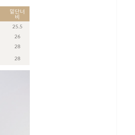
기
밑단너
비
25.5
26
28
28
로 페이
PAYCO 바로구매