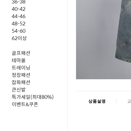
36-38
40-42
44-46
48-52
54-60
62이상
골프패션
테마몰
트레이닝
정장패션
잡화패션
큰신발
특가세일(최대80%)
상품설명
이벤트&쿠폰