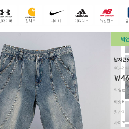
남자큰옷
40,42,4
￦46
적립금
배송비
원산지
사이즈