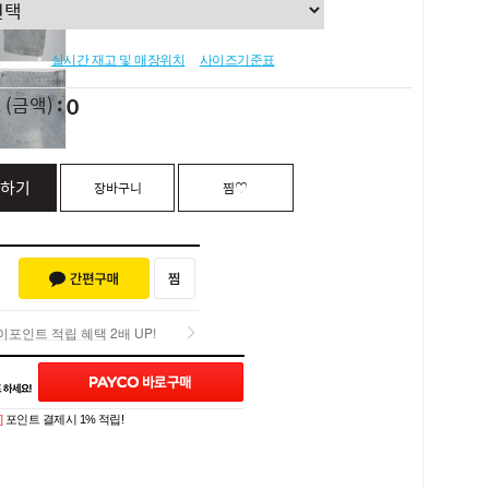
실시간 재고 및 매장위치
사이즈기준표
0
L
(금액)
하기
장바구니
찜♡
포인트 적립 혜택 2배 UP!
포인트 적립 혜택 2배 UP!
Q&A (0)
]
포인트 결제시 1% 적립!