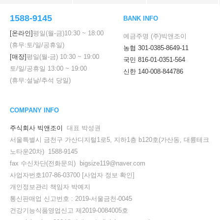
1588-9145
BANK INFO
[온라인]
평일(월-금)
10:30
~
18:00
예금주명 (주)빅앤조이
(휴무:토/일/공휴일)
농협 301-0385-8649-11
[매장]
평일(월-금)
10:30
~
19:00
국민 816-01-0351-564
토/일/공휴일
13:00
~
19:00
신한 140-008-844786
(휴무:설날/추석 당일)
COMPANY INFO
주식회사 빅앤조이
대표 박성권
서울특별시 금천구 가산디지털1로5, 지하1층 b120호(가산동, 대륭테크
노타운20차) 1588-9145
fax 수신차단(전화문의) bigsize119@naver.com
사업자번호107-86-03700
[사업자 정보 확인]
개인정보관리 책임자 박예지
통신판매업 신고번호 : 2019-서울금천-0045
건강기능식품영업신고 제2019-0084005호