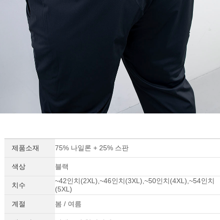
제품소재
75% 나일론 + 25% 스판
색상
블랙
~42인치(2XL),~46인치(3XL),~50인치(4XL),~54인치
치수
(5XL)
계절
봄 / 여름