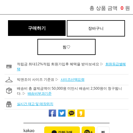
0
총 상품 금액
원
구매하기
장바구니
찜♡
적립금 최대12%적립 회원가입후 혜택을 받아보세요 ▷
회원등급별혜
택
빅앤조이 사이즈 기준표 ▷
사이즈선택요령
배송비 총 결제금액이 50,000원 미만시 배송비 2,500원이 청구됩니
다. ▷
배송비부과기준
실시간 재고 및 매장위치