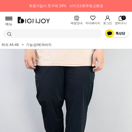
회원가입시 첫구매 20%
사이즈1회무료교환권
0
매장안내
마이페이지
로그인
장바구니
메뉴
하의 44-46
기능성/레져바지