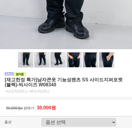
[재고한정 특가]남자큰옷 기능성팬츠 SS 사이드지퍼포켓
(블랙)-빅사이즈 W08340
~42인치(2XL),~46인치(3XL)
30,000원
50,000원x
판매가 :
옵션