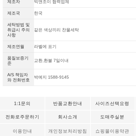
제조자
빅앤조이 협력업체
제조국
한국
세탁방법 및
취급시 주의
같은 색상끼리 찬물세탁
사항
제조연월
라벨에 표기
품질보증기
교환,환불 7일이내
준
A/S 책임자
박예지 1588-9145
와 전화번호
1:1문의
반품교환안내
사이즈선택요령
전화로주문하기
회사소개
도매주실분
이용안내
개인정보처리방침
쇼핑몰이용약관