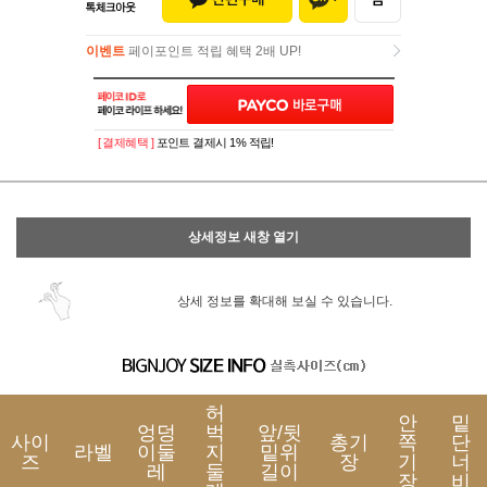
이벤트
페이포인트 적립 혜택 2배 UP!
이벤트
페이포인트 적립 혜택 2배 UP!
[ 결제혜택 ]
포인트 결제시 1% 적립!
상세정보 새창 열기
상세 정보를 확대해 보실 수 있습니다.
허
안
밑
엉덩
벅
앞/뒷
사이
총기
쪽
단
라벨
이둘
지
밑위
즈
장
기
너
레
둘
길이
장
비