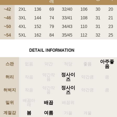
레
~42
2XL
136
69
32/40
106
30
20
~46
3XL
144
74
33/41
108
31
21
~50
4XL
152
79
34/43
110
31
23
페이코 ID로 페
~54
5XL
162
84
35/45
112
32
25
PAYCO 바로구매
아주좋
스판
없음
약간
적당
좋음
음
정사이
약간작
허리
작음
약간큼
큼
음
즈
정사이
약간작
허벅지
작음
약간큼
큼
음
즈
배꼽아
배꼽
밑위
배꼽위
래
봄
여름
계절감
가을
겨울