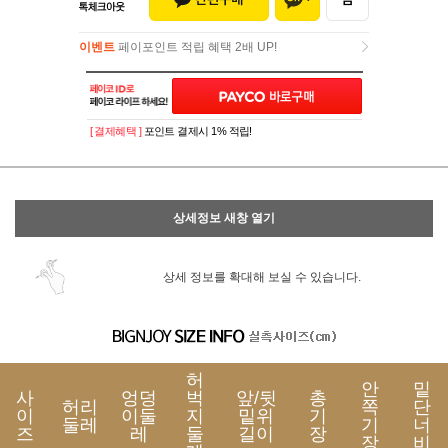
이벤트
페이포인트 적립 혜택 2배 UP!
이벤트
페이포인트 적립 혜택 2배 UP!
[ 결제혜택 ]
포인트 결제시 1% 적립!
상세정보 새창 열기
상세 정보를 확대해 보실 수 있습니다.
허
안
밑
사
엉덩
벅
앞/뒷
총
허리
쪽
단
이
이둘
지
밑위
기
둘레
기
너
즈
레
둘
길이
장
장
비