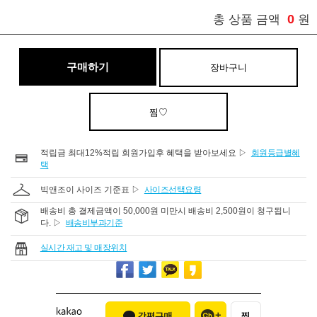
0
총 상품 금액
원
구매하기
장바구니
찜♡
적립금 최대12%적립 회원가입후 혜택을 받아보세요 ▷
회원등급별혜
택
빅앤조이 사이즈 기준표 ▷
사이즈선택요령
배송비 총 결제금액이 50,000원 미만시 배송비 2,500원이 청구됩니
다. ▷
배송비부과기준
실시간 재고 및 매장위치