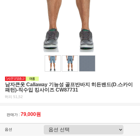
남자큰옷 Callaway 기능성 골프반바지 히든밴드(D.스카이
패턴)-직수입 킹사이즈 CW87731
허리 51,52
79,000원
판매가 :
옵션