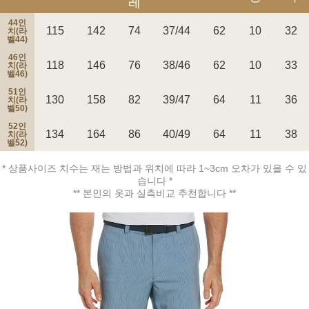
레
44인
115
142
74
37/44
62
10
32
치(라
벨44)
46인
118
146
76
38/46
62
10
33
치(라
벨46)
페이코 ID로 페
51인
PAYCO 바로구매
130
158
82
39/47
64
11
36
치(라
벨50)
52인
134
164
86
40/49
64
11
38
치(라
벨52)
* 상품사이즈 치수는 재는 방법과 위치에 따라 1~3cm 오차가 있을 수 있
습니다 *
** 본인의 옷과 실측비교 추천합니다 **