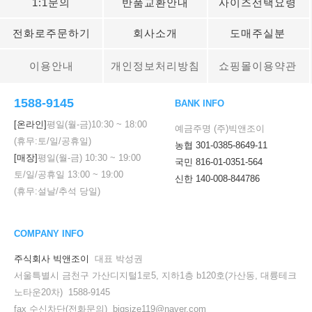
1:1문의
반품교환안내
사이즈선택요령
전화로주문하기
회사소개
도매주실분
이용안내
개인정보처리방침
쇼핑몰이용약관
1588-9145
BANK INFO
[온라인]
평일(월-금)
10:30
~
18:00
예금주명 (주)빅앤조이
(휴무:토/일/공휴일)
농협 301-0385-8649-11
[매장]
평일(월-금)
10:30
~
19:00
국민 816-01-0351-564
토/일/공휴일
13:00
~
19:00
신한 140-008-844786
(휴무:설날/추석 당일)
COMPANY INFO
주식회사 빅앤조이
대표 박성권
서울특별시 금천구 가산디지털1로5, 지하1층 b120호(가산동, 대륭테크
노타운20차) 1588-9145
fax 수신차단(전화문의) bigsize119@naver.com