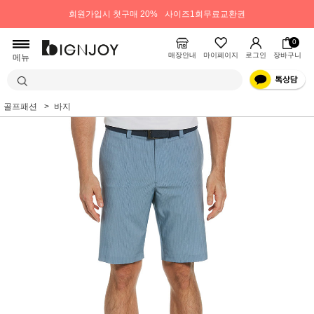
회원가입시 첫구매 20%
사이즈1회무료교환권
0
매장안내
마이페이지
로그인
장바구니
메뉴
골프패션
바지