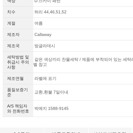
색상
D.스카이 패턴
치수
허리 44,46,51,52
계절
여름
제조자
Callaway
제조국
방글라데시
세탁방법 및
같은 색상끼리 찬물세탁 / 제품에 부착되어 있는 세탁
취급시 주의
벨 참고
사항
제조연월
라벨에 표기
품질보증기
교환,환불 7일이내
준
세요!
A/S 책임자
박예지 1588-9145
와 전화번호