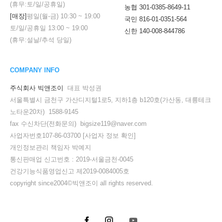
(휴무:토/일/공휴일)
농협 301-0385-8649-11
[매장]
평일(월-금)
10:30
~
19:00
국민 816-01-0351-564
토/일/공휴일
13:00
~
19:00
신한 140-008-844786
(휴무:설날/추석 당일)
COMPANY INFO
주식회사 빅앤조이
대표 박성권
서울특별시 금천구 가산디지털1로5, 지하1층 b120호(가산동, 대륭테크
노타운20차) 1588-9145
fax 수신차단(전화문의) bigsize119@naver.com
사업자번호107-86-03700
[사업자 정보 확인]
개인정보관리 책임자 박예지
통신판매업 신고번호 : 2019-서울금천-0045
건강기능식품영업신고 제2019-0084005호
copyright since2004©빅앤조이 all rights reserved.