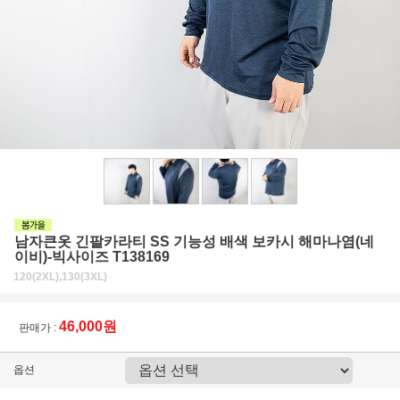
남자큰옷 긴팔카라티 SS 기능성 배색 보카시 해마나염(네
이비)-빅사이즈 T138169
120(2XL),130(3XL)
46,000원
판매가 :
옵션