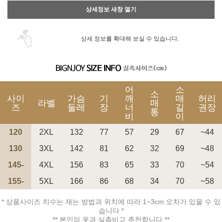
상세정보 새창 열기
상세 정보를 확대해 보실 수 있습니다.
어
소
소
사이
가슴
기
깨
매
허리
라벨
매
즈
둘레
장
너
길
권장
통
비
이
120
2XL
132
77
57
29
67
~44
130
3XL
142
81
62
32
69
~48
145-
4XL
156
83
65
33
70
~54
155-
5XL
166
86
68
34
70
~58
* 상품사이즈 치수는 재는 방법과 위치에 따라 1~3cm 오차가 있을 수 있
습니다 *
** 본인의 옷과 실측비교 추천합니다 **