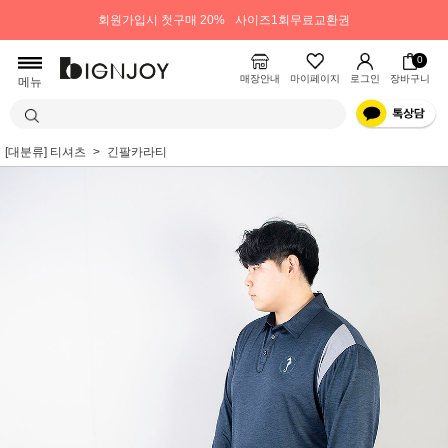
회원가입시 첫구매 20%
사이즈1회무료교환권
0
매장안내
마이페이지
로그인
장바구니
메뉴
[대분류] 티셔츠
긴팔카라티