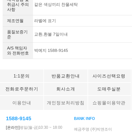
취급시 주의
같은 색상끼리 찬물세탁
사항
제조연월
라벨에 표기
품질보증기
교환,환불 7일이내
준
A/S 책임자
박예지 1588-9145
와 전화번호
1:1문의
반품교환안내
사이즈선택요령
전화로주문하기
회사소개
도매주실분
이용안내
개인정보처리방침
쇼핑몰이용약관
1588-9145
BANK INFO
[온라인]
평일(월-금)
10:30
~
18:00
예금주명 (주)빅앤조이