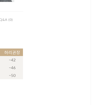
Q&A (0)
허리권장
~42
~46
~50