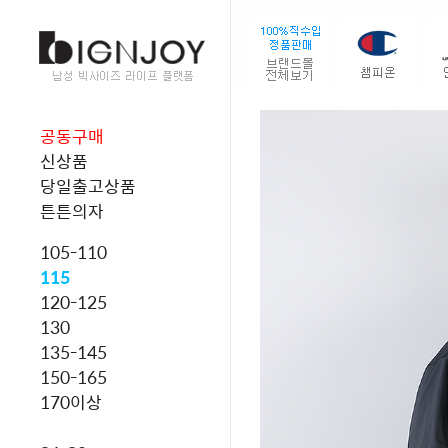
공동구매
신상품
당일출고상품
튼튼의자
105-110
115
120-125
130
135-145
150-165
170이상