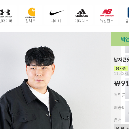
남자큰옷
115(2XL
￦91
적립금
배송비
옵션