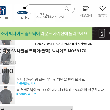
매장안내
찜목록
공지:
5월 매장오픈안내
>
>
>
Home
상의 115
아우터
봄가을 자켓/점퍼
 자켓 SS 나일론 트러거(블랙)-빅사이즈 MO58170
),125(3XL)
,000
최대12%적립 회원가입후 혜택을 받아보세요
회원등급별혜택
총 결제금액이 50,000원 미만시 배송비 2,500원이 청구됩니다.
배송비부과기준