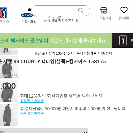
매장안내
찜목록
공지:
5월 매장오픈안내
>
>
>
Home
상의 135-145
아우터
봄가을 자켓/점퍼
 자켓 SS COUNTY 백나염(블랙)-킹사이즈 T58175
),150(5XL)
,000
최대12%적립 회원가입후 혜택을 받아보세요
회원등급별혜택
총 결제금액이 50,000원 미만시 배송비 2,500원이 청구됩니다.
배송비부과기준