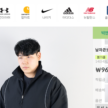
남자큰옷
140(4XL
￦96
적립금
배송비
옵션