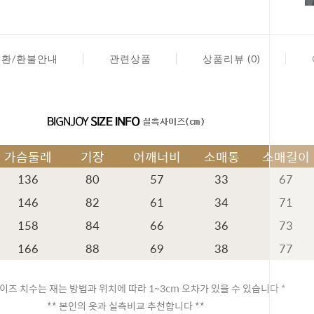
교환/환불안내
관련상품
상품리뷰 (0)
가슴둘레
기장
어깨너비
소매통
소매길이
136
80
57
33
67
146
82
61
34
71
158
84
66
36
73
166
88
69
38
77
페이코 ID
이즈 치수는 재는 방법과 위치에 따라 1~3cm 오차가 있을 수 있습니다 *
** 본인의 옷과 실측비교 추천합니다 **