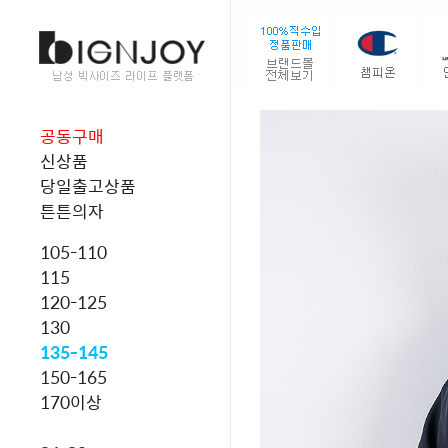
공동구매
신상품
당일출고상품
튼튼의자
105-110
115
120-125
130
135-145
150-165
170이상