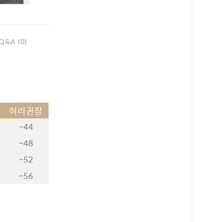
Q&A (0)
허리권장
~44
~48
~52
~56
로 페이
PAYCO 바로구매