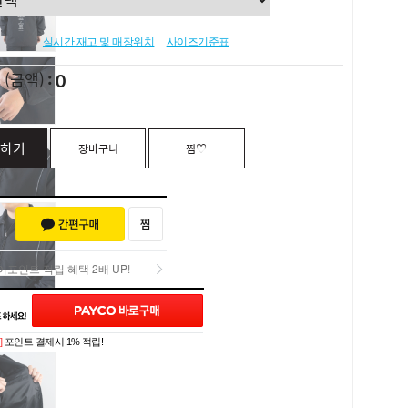
실시간 재고 및 매장위치
사이즈기준표
0
L
(금액)
하기
장바구니
찜♡
포인트 적립 혜택 2배 UP!
포인트 적립 혜택 2배 UP!
]
포인트 결제시 1% 적립!