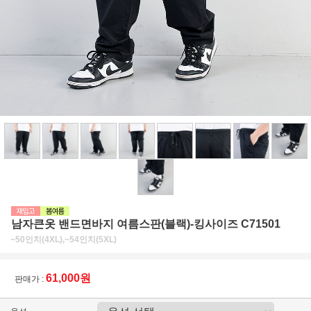
남자큰옷 밴드면바지 여름스판(블랙)-킹사이즈 C71501
~50인치(4XL),~54인치(5XL)
61,000원
판매가 :