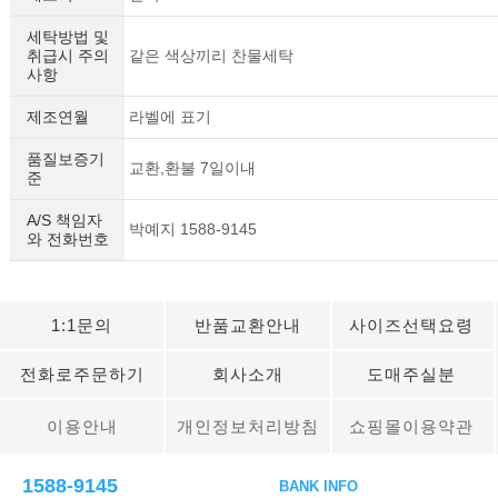
세탁방법 및
취급시 주의
같은 색상끼리 찬물세탁
사항
제조연월
라벨에 표기
품질보증기
교환,환불 7일이내
준
A/S 책임자
박예지 1588-9145
와 전화번호
1:1문의
반품교환안내
사이즈선택요령
전화로주문하기
회사소개
도매주실분
이용안내
개인정보처리방침
쇼핑몰이용약관
1588-9145
BANK INFO