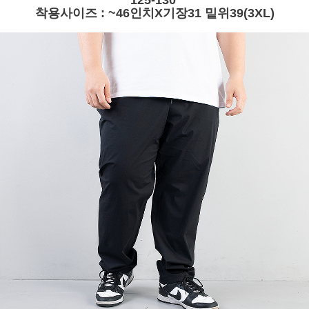
125-130
착용사이즈 : ~46인치X기장31 밑위39(3XL)