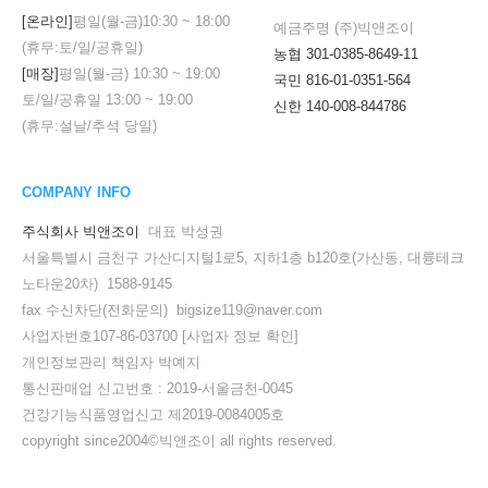
[온라인]
평일(월-금)
10:30
~
18:00
예금주명 (주)빅앤조이
(휴무:토/일/공휴일)
농협 301-0385-8649-11
[매장]
평일(월-금)
10:30
~
19:00
국민 816-01-0351-564
토/일/공휴일
13:00
~
19:00
신한 140-008-844786
(휴무:설날/추석 당일)
COMPANY INFO
주식회사 빅앤조이
대표 박성권
서울특별시 금천구 가산디지털1로5, 지하1층 b120호(가산동, 대륭테크
노타운20차) 1588-9145
fax 수신차단(전화문의) bigsize119@naver.com
사업자번호107-86-03700
[사업자 정보 확인]
개인정보관리 책임자 박예지
통신판매업 신고번호 : 2019-서울금천-0045
건강기능식품영업신고 제2019-0084005호
copyright since2004©빅앤조이 all rights reserved.