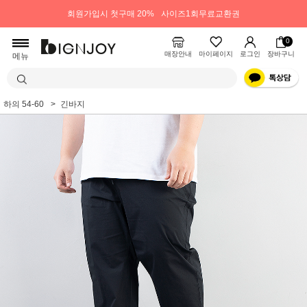
회원가입시 첫구매 20%
사이즈1회무료교환권
0
매장안내
마이페이지
로그인
장바구니
메뉴
하의 54-60
긴바지