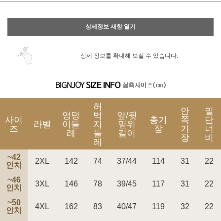
이벤트
페이포인트 적립 혜택 2배 UP!
상세정보 새창 열기
상세 정보를 확대해 보실 수 있습니다.
허
안
밑
엉덩
벅
앞/뒷
사이
총기
쪽
단
라벨
이둘
지
밑위
즈
장
기
너
레
둘
길이
장
비
레
~42
2XL
142
74
37/44
114
31
22
인치
~46
3XL
146
78
39/45
117
31
22
인치
~50
4XL
162
83
40/47
119
32
22
인치