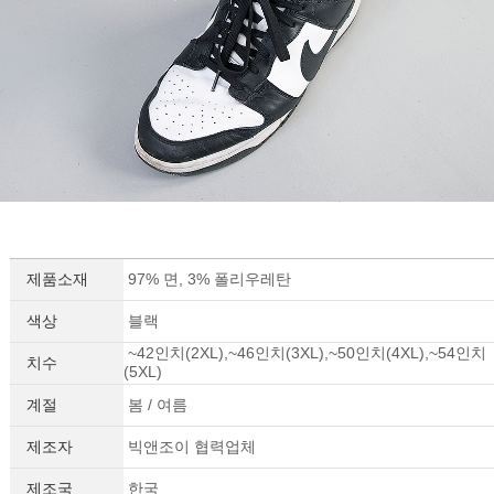
제품소재
97% 면, 3% 폴리우레탄
색상
블랙
~42인치(2XL),~46인치(3XL),~50인치(4XL),~54인치
치수
(5XL)
계절
봄 / 여름
제조자
빅앤조이 협력업체
제조국
한국