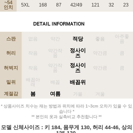
~54
5XL
168
87
42/49
121
32
23
인치
아주좋
적당
스판
없음
약간
좋음
음
정사이
약간작
허리
작음
약간큼
큼
음
즈
정사이
약간작
허벅지
작음
약간큼
큼
음
즈
배꼽아
배꼽위
밑위
배꼽
래
봄
여름
계절감
가을
겨울
* 상품사이즈 치수는 재는 방법과 위치에 따라 1~3cm 오차가 있을 수 있
습니다 *
** 본인의 옷과 실측비교 추천합니다 **
모델 신체사이즈 : 키 184, 몸무게 130, 허리 44-46, 상의