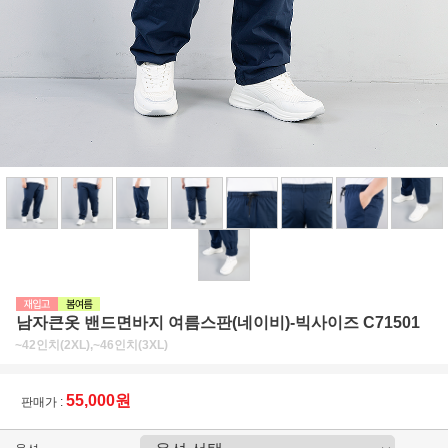
남자큰옷 밴드면바지 여름스판(네이비)-빅사이즈 C71501
~42인치(2XL),~46인치(3XL)
55,000원
판매가 :