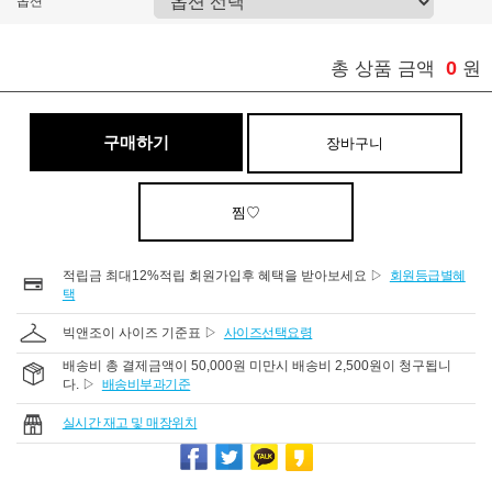
옵션
0
총 상품 금액
원
구매하기
장바구니
찜♡
적립금 최대12%적립 회원가입후 혜택을 받아보세요 ▷
회원등급별혜
택
빅앤조이 사이즈 기준표 ▷
사이즈선택요령
배송비 총 결제금액이 50,000원 미만시 배송비 2,500원이 청구됩니
다. ▷
배송비부과기준
실시간 재고 및 매장위치