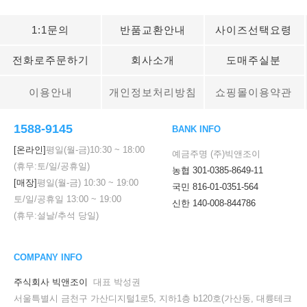
1:1문의
반품교환안내
사이즈선택요령
전화로주문하기
회사소개
도매주실분
이용안내
개인정보처리방침
쇼핑몰이용약관
1588-9145
BANK INFO
[온라인]
평일(월-금)
10:30
~
18:00
예금주명 (주)빅앤조이
(휴무:토/일/공휴일)
농협 301-0385-8649-11
[매장]
평일(월-금)
10:30
~
19:00
국민 816-01-0351-564
토/일/공휴일
13:00
~
19:00
신한 140-008-844786
(휴무:설날/추석 당일)
COMPANY INFO
주식회사 빅앤조이
대표 박성권
서울특별시 금천구 가산디지털1로5, 지하1층 b120호(가산동, 대륭테크