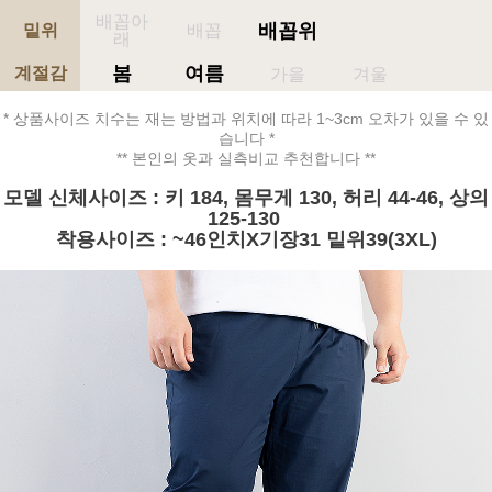
배꼽아
배꼽위
밑위
배꼽
래
봄
여름
계절감
가을
겨울
* 상품사이즈 치수는 재는 방법과 위치에 따라 1~3cm 오차가 있을 수 있
습니다 *
** 본인의 옷과 실측비교 추천합니다 **
모델 신체사이즈 : 키 184, 몸무게 130, 허리 44-46, 상의
125-130
착용사이즈 : ~46인치X기장31 밑위39(3XL)