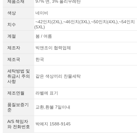
제품소재
97% 면, 3% 폴리우레탄
색상
네이비
~42인치(2XL),~46인치(3XL),~50인치(4XL),~54인치
치수
(5XL)
계절
봄 / 여름
제조자
빅앤조이 협력업체
제조국
한국
세탁방법 및
취급시 주의
같은 색상끼리 찬물세탁
사항
제조연월
라벨에 표기
품질보증기
교환,환불 7일이내
준
A/S 책임자
박예지 1588-9145
와 전화번호