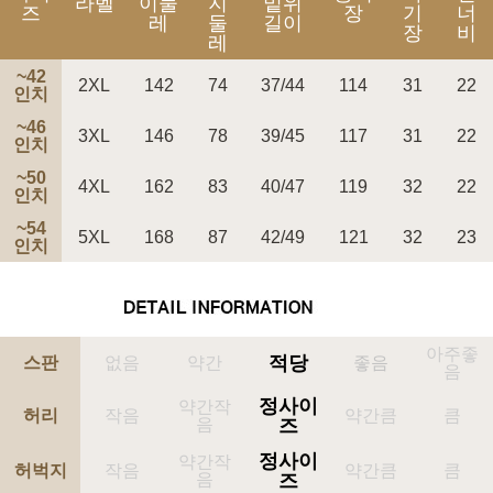
라벨
이둘
지
밑위
즈
장
기
너
레
둘
길이
장
비
레
~42
2XL
142
74
37/44
114
31
22
인치
~46
3XL
146
78
39/45
117
31
22
인치
~50
페이코 ID로 페
4XL
162
83
40/47
119
32
22
PAYCO 바로구매
인치
~54
5XL
168
87
42/49
121
32
23
인치
아주좋
적당
스판
없음
약간
좋음
음
정사이
약간작
허리
작음
약간큼
큼
음
즈
정사이
약간작
허벅지
작음
약간큼
큼
음
즈