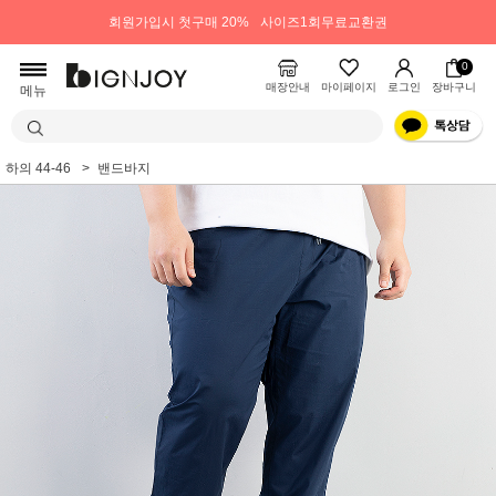
회원가입시 첫구매 20%
사이즈1회무료교환권
0
매장안내
마이페이지
로그인
장바구니
메뉴
하의 44-46
밴드바지