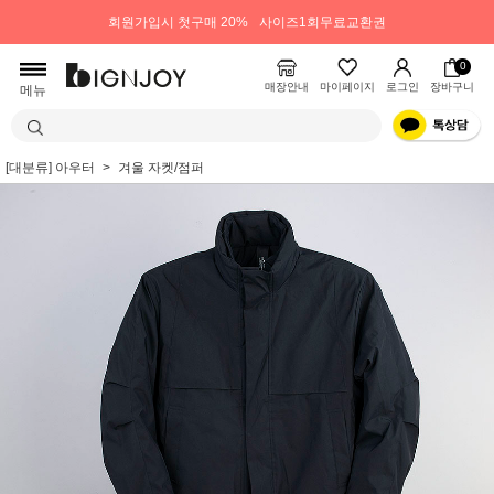
회원가입시 첫구매 20%
사이즈1회무료교환권
0
매장안내
마이페이지
로그인
장바구니
메뉴
[대분류] 아우터
겨울 자켓/점퍼