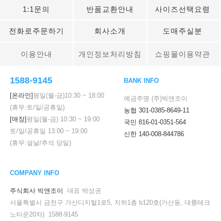
1:1문의
반품교환안내
사이즈선택요령
전화로주문하기
회사소개
도매주실분
이용안내
개인정보처리방침
쇼핑몰이용약관
1588-9145
BANK INFO
[온라인]
평일(월-금)
10:30
~
18:00
예금주명 (주)빅앤조이
(휴무:토/일/공휴일)
농협 301-0385-8649-11
[매장]
평일(월-금)
10:30
~
19:00
국민 816-01-0351-564
토/일/공휴일
13:00
~
19:00
신한 140-008-844786
(휴무:설날/추석 당일)
COMPANY INFO
주식회사 빅앤조이
대표 박성권
서울특별시 금천구 가산디지털1로5, 지하1층 b120호(가산동, 대륭테크
노타운20차) 1588-9145