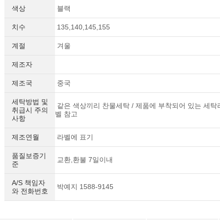
색상
블랙
치수
135,140,145,155
계절
겨울
제조자
제조국
중국
세탁방법 및
같은 색상끼리 찬물세탁 / 제품에 부착되어 있는 세탁
취급시 주의
벨 참고
사항
제조연월
라벨에 표기
품질보증기
교환,환불 7일이내
준
A/S 책임자
박예지 1588-9145
와 전화번호