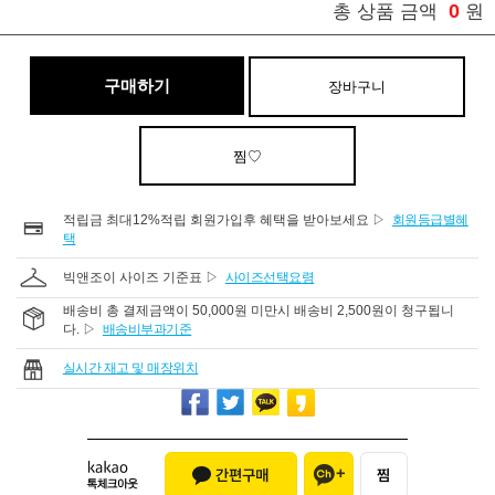
0
총 상품 금액
원
구매하기
장바구니
찜♡
적립금 최대12%적립 회원가입후 혜택을 받아보세요 ▷
회원등급별혜
택
빅앤조이 사이즈 기준표 ▷
사이즈선택요령
배송비 총 결제금액이 50,000원 미만시 배송비 2,500원이 청구됩니
다. ▷
배송비부과기준
실시간 재고 및 매장위치