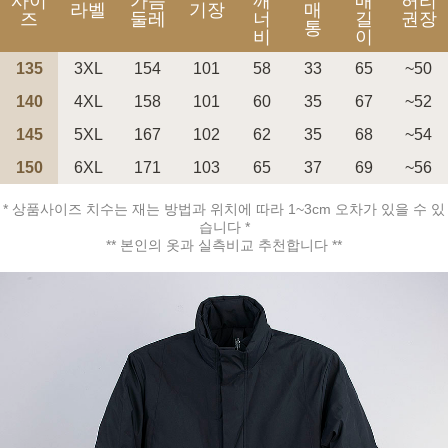
사이
가슴
깨
매
허리
라벨
기장
매
즈
둘레
너
길
권장
통
비
이
135
3XL
154
101
58
33
65
~50
140
4XL
158
101
60
35
67
~52
페이코 ID로 페
PAYCO 바로구매
145
5XL
167
102
62
35
68
~54
150
6XL
171
103
65
37
69
~56
* 상품사이즈 치수는 재는 방법과 위치에 따라 1~3cm 오차가 있을 수 있
습니다 *
** 본인의 옷과 실측비교 추천합니다 **