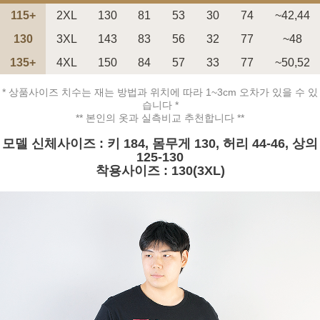
115+
2XL
130
81
53
30
74
~42,44
130
3XL
143
83
56
32
77
~48
135+
4XL
150
84
57
33
77
~50,52
* 상품사이즈 치수는 재는 방법과 위치에 따라 1~3cm 오차가 있을 수 있
페이코 ID로 페
PAYCO 바로구매
습니다 *
** 본인의 옷과 실측비교 추천합니다 **
모델 신체사이즈 : 키 184, 몸무게 130, 허리 44-46, 상의
125-130
착용사이즈 : 130(3XL)