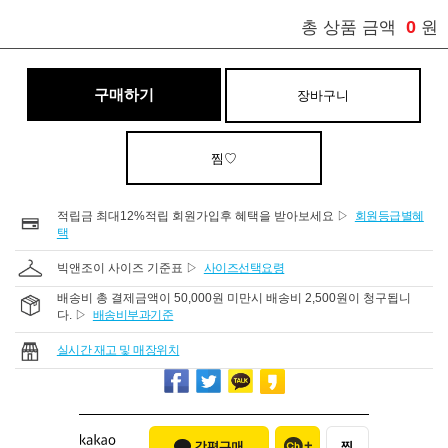
0
총 상품 금액
원
구매하기
장바구니
찜♡
적립금 최대12%적립 회원가입후 혜택을 받아보세요 ▷
회원등급별혜
택
빅앤조이 사이즈 기준표 ▷
사이즈선택요령
배송비 총 결제금액이 50,000원 미만시 배송비 2,500원이 청구됩니
다. ▷
배송비부과기준
실시간 재고 및 매장위치