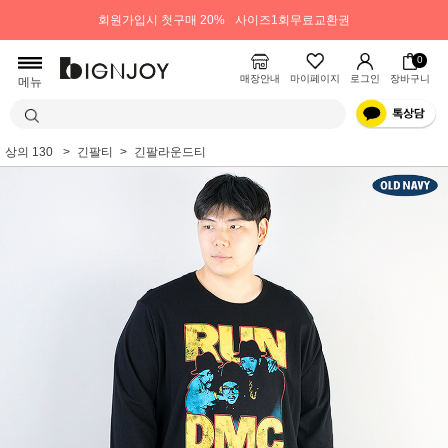
회원가입시 첫구매 20%
사이즈1회무료교환권
0
매장안내
마이페이지
로그인
장바구니
메뉴
상의 130
긴팔티
긴팔라운드티