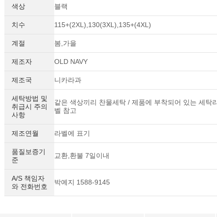
색상
블랙
치수
115+(2XL),130(3XL),135+(4XL)
계절
봄,가을
제조자
OLD NAVY
제조국
니카라과
세탁방법 및
같은 색상끼리 찬물세탁 / 제품에 부착되어 있는 세탁
취급시 주의
벨 참고
사항
제조연월
라벨에 표기
품질보증기
교환,환불 7일이내
준
A/S 책임자
박예지 1588-9145
와 전화번호