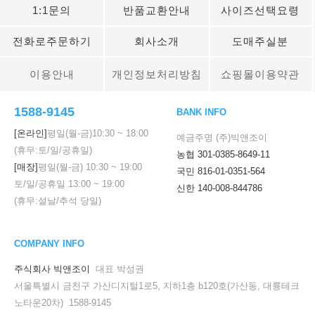
1:1문의
반품교환안내
사이즈선택요령
전화로주문하기
회사소개
도매주실분
이용안내
개인정보처리방침
쇼핑몰이용약관
1588-9145
BANK INFO
[온라인]
평일(월-금)
10:30
~
18:00
예금주명 (주)빅앤조이
(휴무:토/일/공휴일)
농협 301-0385-8649-11
[매장]
평일(월-금)
10:30
~
19:00
국민 816-01-0351-564
토/일/공휴일
13:00
~
19:00
신한 140-008-844786
(휴무:설날/추석 당일)
COMPANY INFO
주식회사 빅앤조이
대표 박성권
서울특별시 금천구 가산디지털1로5, 지하1층 b120호(가산동, 대륭테크
노타운20차) 1588-9145