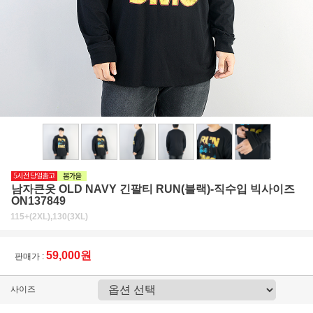
남자큰옷 OLD NAVY 긴팔티 RUN(블랙)-직수입 빅사이즈
ON137849
115+(2XL),130(3XL)
59,000원
판매가 :
사이즈