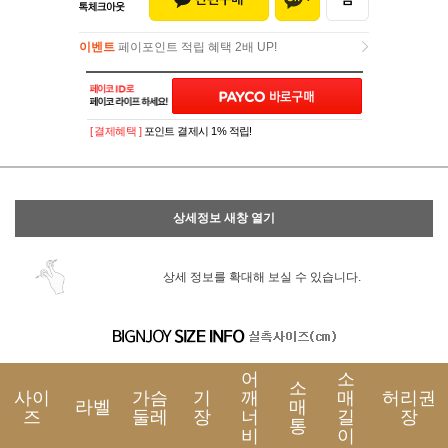
이벤트
페이포인트 적립 혜택 2배 UP!
이벤트
페이포인트 적립 혜택 2배 UP!
[ 결제혜택 ]
포인트 결제시 1% 적립!
상세정보 새창 열기
상세 정보를 확대해 보실 수 있습니다.
어
소
소
사이
가슴
기
깨
매
허리권
라벨
매
즈
둘레
장
너
길
장
통
비
이