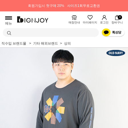
회원가입시 첫구매 20%
사이즈1회무료교환권
0
매장안내
마이페이지
로그인
장바구니
메뉴
직수입 브랜드몰
기타 해외브랜드
상의