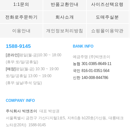
1:1문의
반품교환안내
사이즈선택요령
전화로주문하기
회사소개
도매주실분
이용안내
개인정보처리방침
쇼핑몰이용약관
1588-9145
BANK INFO
[온라인]
평일(월-금)
10:30
~
18:00
예금주명 (주)빅앤조이
(휴무:토/일/공휴일)
농협 301-0385-8649-11
[매장]
평일(월-금)
10:30
~
19:00
국민 816-01-0351-564
토/일/공휴일
13:00
~
19:00
신한 140-008-844786
(휴무:설날/추석 당일)
COMPANY INFO
주식회사 빅앤조이
대표 박성권
서울특별시 금천구 가산디지털1로5, 지하1층 b120호(가산동, 대륭테크
노타운20차) 1588-9145