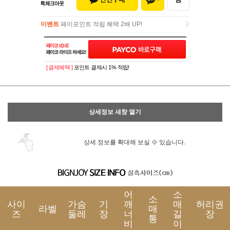
이벤트
페이포인트 적립 혜택 2배 UP!
이벤트
페이포인트 적립 혜택 2배 UP!
[ 결제혜택 ]
포인트 결제시 1% 적립!
상세정보 새창 열기
상세 정보를 확대해 보실 수 있습니다.
어
소
소
사이
가슴
기
깨
매
허리권
라벨
매
즈
둘레
장
너
길
장
통
비
이