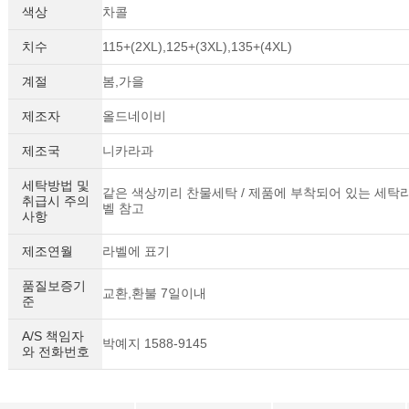
색상
차콜
치수
115+(2XL),125+(3XL),135+(4XL)
계절
봄,가을
제조자
올드네이비
제조국
니카라과
세탁방법 및
같은 색상끼리 찬물세탁 / 제품에 부착되어 있는 세탁
취급시 주의
벨 참고
사항
제조연월
라벨에 표기
품질보증기
교환,환불 7일이내
준
A/S 책임자
박예지 1588-9145
와 전화번호