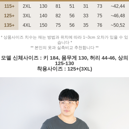
115+
2XL
130
81
51
31
73
~42,44
125+
3XL
140
82
56
33
75
~46,48
135+
4XL
150
75
56
35
76
~50,52
* 상품사이즈 치수는 재는 방법과 위치에 따라 1~3cm 오차가 있을 수 있
페이코 ID로 페
PAYCO 바로구매
습니다 *
** 본인의 옷과 실측비교 추천합니다 **
모델 신체사이즈 : 키 184, 몸무게 130, 허리 44-46, 상의
125-130
착용사이즈 : 125+(3XL)