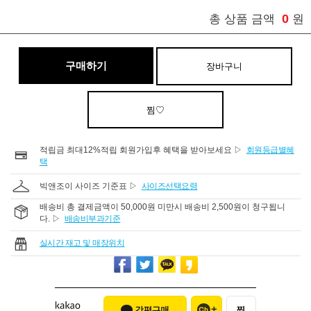
0
총 상품 금액
원
구매하기
장바구니
찜♡
적립금 최대12%적립 회원가입후 혜택을 받아보세요 ▷
회원등급별혜
택
빅앤조이 사이즈 기준표 ▷
사이즈선택요령
배송비 총 결제금액이 50,000원 미만시 배송비 2,500원이 청구됩니
다. ▷
배송비부과기준
실시간 재고 및 매장위치