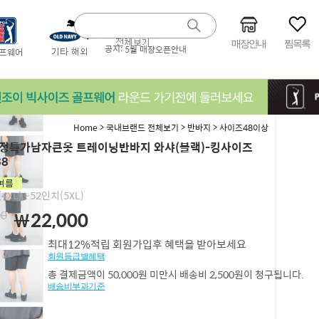
매장안내
찜목록
공지:
5월 매장오픈안내
>
>
>
Home
국내브랜드 전체보기
반바지
사이즈48이상
정특가남자큰옷 트레이닝반바지 와샤(블랙)-킹사이즈
38
4XL),~52인치(5XL)
00
￦22,000
최대12%적립 회원가입후 혜택을 받아보세요
회원등급별혜택
총 결제금액이 50,000원 미만시 배송비 2,500원이 청구됩니다.
배송비부과기준