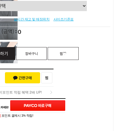
실시간 재고 및 매장위치
사이즈기준표
0
L
(금액)
하기
장바구니
찜♡
포인트 적립 혜택 2배 UP!
Q&A (0)
포인트 적립 혜택 2배 UP!
]
포인트 결제시 1% 적립!