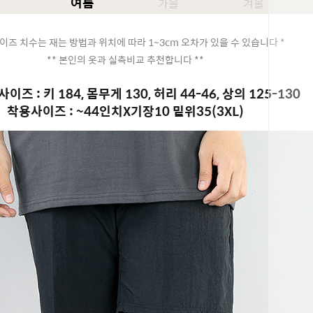
여름
봄
가을
겨울
이즈 치수는 재는 방법과 위치에 따라 1~3cm 오차가 있을 수 있습니다 *
** 본인의 옷과 실측비교 추천합니다 **
이즈 : 키 184, 몸무게 130, 허리 44-46, 상의 125-130
착용사이즈 : ~44인치X기장10 밑위35(3XL)