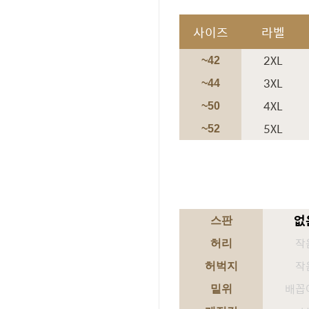
사이즈
라벨
2XL
~42
3XL
~44
4XL
~50
5XL
~52
없
스판
작
허리
작
허벅지
배꼽
밑위