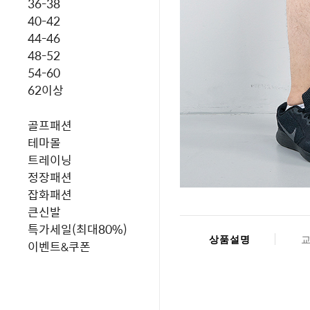
36-38
40-42
44-46
48-52
54-60
62이상
골프패션
테마몰
트레이닝
정장패션
잡화패션
큰신발
특가세일(최대80%)
상품설명
이벤트&쿠폰