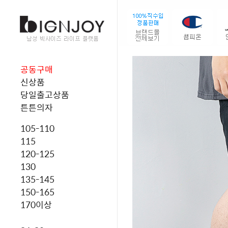
공동구매
신상품
당일출고상품
튼튼의자
105-110
115
120-125
130
135-145
150-165
170이상