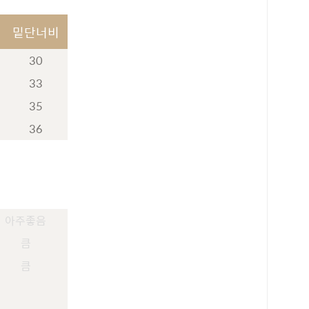
밑단너비
30
33
35
36
아주좋음
큼
큼
로 페이
PAYCO 바로구매