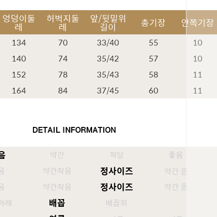
엉덩이둘
허벅지둘
앞/뒷밑위
총기장
안쪽기장
레
레
길이
134
70
33/40
55
10
140
74
35/42
57
10
152
78
35/43
58
11
164
84
37/45
60
11
음
약간
적당
좋음
정사이즈
음
약간작음
약간 큼
정사이즈
음
약간작음
약간 큼
페이코 ID
배꼽
아래
배꼽위