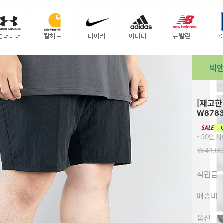
[재고한
W878
~50인치(
￦41,0
적립금
배송비
옵션