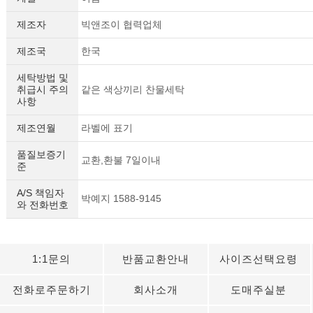
제조자
빅앤조이 협력업체
제조국
한국
세탁방법 및
취급시 주의
같은 색상끼리 찬물세탁
사항
제조연월
라벨에 표기
품질보증기
교환,환불 7일이내
준
A/S 책임자
박예지 1588-9145
와 전화번호
1:1문의
반품교환안내
사이즈선택요령
전화로주문하기
회사소개
도매주실분