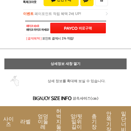
이벤트
페이포인트 적립 혜택 2배 UP!
이벤트
페이포인트 적립 혜택 2배 UP!
[ 결제혜택 ]
포인트 결제시 1% 적립!
상세정보 새창 열기
상세 정보를 확대해 보실 수 있습니다.
허
안
밑
엉덩
벅
앞/뒷
총
사이
쪽
단
라벨
이둘
지
밑위
기
즈
기
너
레
둘
길이
장
장
비