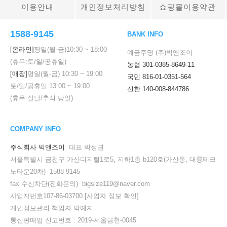
이용안내
개인정보처리방침
쇼핑몰이용약관
1588-9145
BANK INFO
[온라인]
평일(월-금)
10:30
~
18:00
예금주명 (주)빅앤조이
(휴무:토/일/공휴일)
농협 301-0385-8649-11
[매장]
평일(월-금)
10:30
~
19:00
국민 816-01-0351-564
토/일/공휴일
13:00
~
19:00
신한 140-008-844786
(휴무:설날/추석 당일)
COMPANY INFO
주식회사 빅앤조이
대표 박성권
서울특별시 금천구 가산디지털1로5, 지하1층 b120호(가산동, 대륭테크
노타운20차) 1588-9145
fax 수신차단(전화문의) bigsize119@naver.com
사업자번호107-86-03700
[사업자 정보 확인]
개인정보관리 책임자 박예지
통신판매업 신고번호 : 2019-서울금천-0045