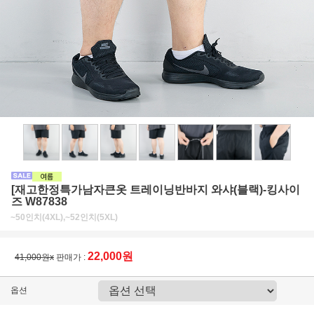
[재고한정특가남자큰옷 트레이닝반바지 와샤(블랙)-킹사이
즈 W87838
~50인치(4XL),~52인치(5XL)
22,000원
41,000원x
판매가 :
옵션