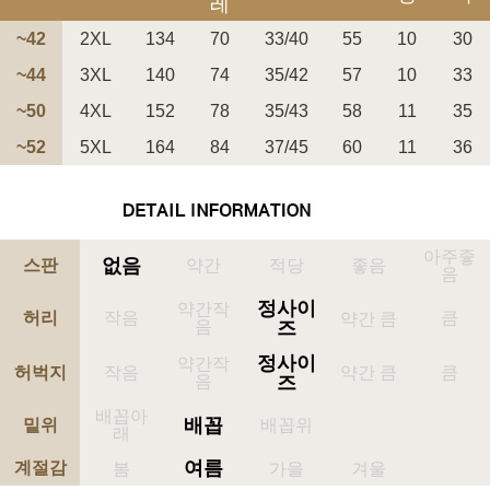
레
~42
2XL
134
70
33/40
55
10
30
~44
3XL
140
74
35/42
57
10
33
~50
4XL
152
78
35/43
58
11
35
페이코 ID로 페
~52
5XL
164
84
37/45
60
11
36
PAYCO 바로구매
아주좋
없음
스판
약간
적당
좋음
음
정사이
약간작
허리
작음
큼
약간 큼
음
즈
정사이
약간작
허벅지
작음
약간 큼
큼
음
즈
배꼽아
배꼽
밑위
배꼽위
래
여름
계절감
봄
가을
겨울