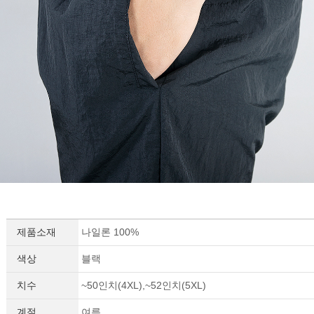
제품소재
나일론 100%
색상
블랙
치수
~50인치(4XL),~52인치(5XL)
계절
여름