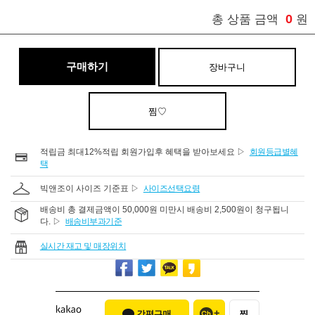
0
총 상품 금액
원
구매하기
장바구니
찜♡
적립금 최대12%적립 회원가입후 혜택을 받아보세요 ▷
회원등급별혜
택
빅앤조이 사이즈 기준표 ▷
사이즈선택요령
배송비 총 결제금액이 50,000원 미만시 배송비 2,500원이 청구됩니
다. ▷
배송비부과기준
실시간 재고 및 매장위치